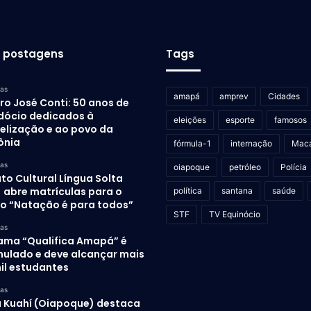
s postagens
Tags
ras
amapá
amprev
Cidades
ro José Conti: 50 anos de
dócio dedicados à
eleições
esporte
famosos
elização e ao povo da
ônia
fórmula-1
internação
Mac
ras
oiapoque
petróleo
Polícia
uto Cultural Língua Solta
) abre matrículas para o
política
santana
saúde
to “Natação é para todos”
STF
TV Equinócio
ras
ama “Qualifica Amapá” é
mulado e deve alcançar mais
il estudantes
ras
 Kuahí (Oiapoque) destaca