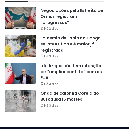
Negociações pelo Estreito de
Ormuz registram
“progressos”
Há 2 dias
Epidemia de Ebola no Congo
se intensifica e é maior já
registrada
Há 3 dias
Irã diz que não tem intenção
de “ampliar conflito” com os
EUA
Há 3 dias
Onda de calor na Coreia do
Sul causa 16 mortes
Há 3 dias