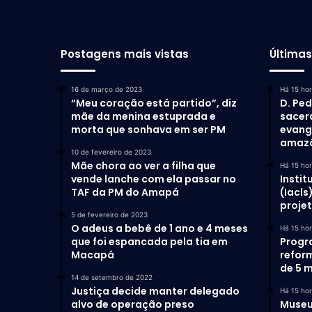
Postagens mais vistas
Última
16 de março de 2023
Há 15 ho
“Meu coração está partido”, diz
D. Ped
mãe da menina estuprada e
sacer
morta que sonhava em ser PM
evang
amaz
10 de fevereiro de 2023
Mãe chora ao ver a filha que
Há 15 ho
vende lanche com ela passar no
Instit
TAF da PM do Amapá
(Iacls
proje
5 de fevereiro de 2023
O adeus a bebê de 1 ano e 4 meses
Há 15 ho
que foi espancada pela tia em
Progr
Macapá
refor
de 5 m
14 de setembro de 2022
Justiça decide manter delegado
Há 15 ho
alvo de operação preso
Museu