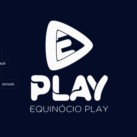
apá
senado