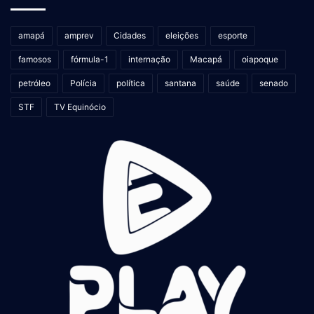
amapá
amprev
Cidades
eleições
esporte
famosos
fórmula-1
internação
Macapá
oiapoque
petróleo
Polícia
política
santana
saúde
senado
STF
TV Equinócio