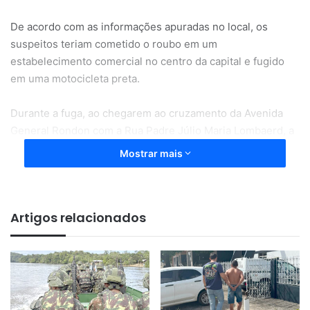
De acordo com as informações apuradas no local, os
suspeitos teriam cometido o roubo em um
estabelecimento comercial no centro da capital e fugido
em uma motocicleta preta.
Durante a fuga, ao chegarem ao cruzamento da Avenida
General Rondon com a Rua Padre Júlio Maria Lombaerd, a
motocicleta em que estavam foi atingida por uma picape.
Mostrar mais
Com o impacto, os suspeitos caíram. Na mochila que
carregavam havia uma arma de fogo e parte dos objetos
roubados.
Artigos relacionados
Mesmo após o acidente, o homem e a mulher
abandonaram a motocicleta e tentaram escapar correndo
por ruas da região.
Uma testemunha, que estava em uma loja de autopeças