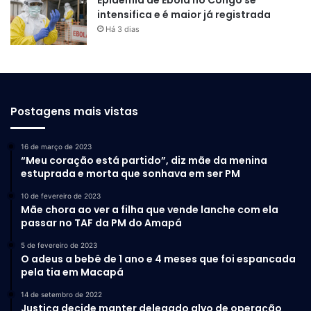
intensifica e é maior já registrada
Há 3 dias
Postagens mais vistas
16 de março de 2023
“Meu coração está partido”, diz mãe da menina
estuprada e morta que sonhava em ser PM
10 de fevereiro de 2023
Mãe chora ao ver a filha que vende lanche com ela
passar no TAF da PM do Amapá
5 de fevereiro de 2023
O adeus a bebê de 1 ano e 4 meses que foi espancada
pela tia em Macapá
14 de setembro de 2022
Justiça decide manter delegado alvo de operação