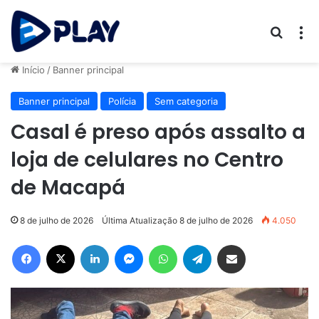
Procur
M
Início
/
Banner principal
Banner principal
Polícia
Sem categoria
Casal é preso após assalto a
loja de celulares no Centro
de Macapá
8 de julho de 2026
Última Atualização 8 de julho de 2026
4.050
Facebook
X
Linkedin
Messenger
WhatsApp
Telegram
Compartilhar via e-mail