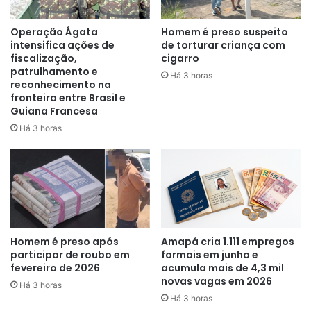
nas proximidades, contou que inicialmente não percebeu
que se tratava de um assalto.
Operação Ágata
Homem é preso suspeito
intensifica ações de
de torturar criança com
fiscalização,
cigarro
patrulhamento e
Há 3 horas
reconhecimento na
fronteira entre Brasil e
Guiana Francesa
“Eu estava comprando uma peça
Há 3 horas
aqui na Pemaza e vi os dois
correndo. Depois fomos alertados
de que era um 157. No momento,
parecia que ele estava roubando a
bolsa dela, como se tivesse
Homem é preso após
Amapá cria 1.111 empregos
participar de roubo em
formais em junho e
furtado a bolsa da mulher. Depois
fevereiro de 2026
acumula mais de 4,3 mil
novas vagas em 2026
eles foram abordados, e os
Há 3 horas
Há 3 horas
policiais recuperaram ela e o