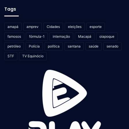
Tags
amapá
amprev
Cidades
eleições
esporte
famosos
fórmula-1
internação
Macapá
oiapoque
petróleo
Polícia
política
santana
saúde
senado
STF
TV Equinócio