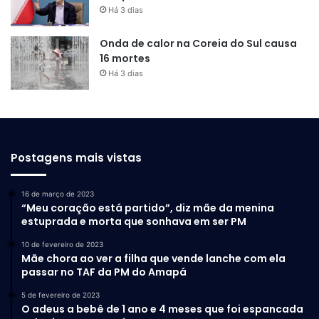
Há 3 dias
Onda de calor na Coreia do Sul causa
16 mortes
Há 3 dias
Postagens mais vistas
16 de março de 2023
“Meu coração está partido”, diz mãe da menina
estuprada e morta que sonhava em ser PM
10 de fevereiro de 2023
Mãe chora ao ver a filha que vende lanche com ela
passar no TAF da PM do Amapá
5 de fevereiro de 2023
O adeus a bebê de 1 ano e 4 meses que foi espancada