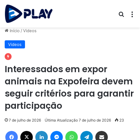
Procur
M
Início
/
Videos
Videos
Interessados em expor
animais na Expofeira devem
seguir critérios para garantir
participação
7 de julho de 2026
Última Atualização 7 de julho de 2026
23
Facebook
X
Linkedin
Messenger
WhatsApp
Telegram
Compartilhar via e-mail