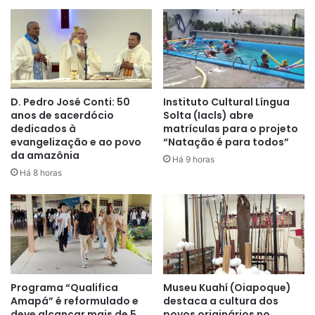
D. Pedro José Conti: 50
Instituto Cultural Língua
anos de sacerdócio
Solta (Iacls) abre
dedicados à
matrículas para o projeto
evangelização e ao povo
“Natação é para todos”
da amazônia
Há 9 horas
Há 8 horas
Programa “Qualifica
Museu Kuahí (Oiapoque)
Amapá” é reformulado e
destaca a cultura dos
deve alcançar mais de 5
povos originários no