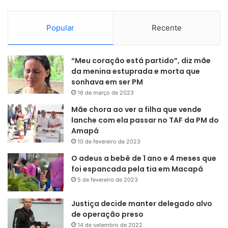
se alterou. Ainda visto como o craque da equipe, ele
chegou à Rússia após a lesão no quinto metatarso do pé
Popular
Recente
direito.Mesmo longe das condições físicas ideais, ele
marcou dois gols, o Brasil caiu para a Bélgica e Neymar
saiu marcado pelas quedas e reações consideradas
“Meu coração está partido”, diz mãe
exageradas às faltas sofridas nos jogos.
da menina estuprada e morta que
sonhava em ser PM
16 de março de 2023
Em 2022, Neymar poderia até sair como herói. Depois de
ficar fora do time por se machucar na fase de
Mãe chora ao ver a filha que vende
grupos, voltou mas quartas de final contra a Croácia e fez
lanche com ela passar no TAF da PM do
Amapá
um gol brilhante no início da prorrogação
.
10 de fevereiro de 2023
O que ficou, no entanto, foi a imagem do jogador sequer
O adeus a bebê de 1 ano e 4 meses que
foi espancada pela tia em Macapá
ter batido o pênalti já que o Brasil foi eliminado antes da
5 de fevereiro de 2023
sua cobrança, que seria a última.
Justiça decide manter delegado alvo
Mais do que nunca, Brasil terá
de operação preso
14 de setembro de 2022