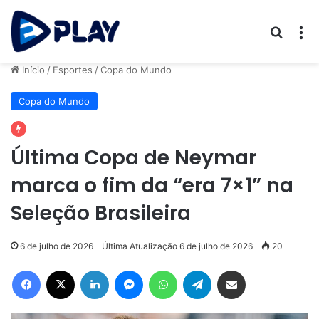
Procur
M
Início
/
Esportes
/
Copa do Mundo
Copa do Mundo
Última Copa de Neymar
marca o fim da “era 7×1” na
Seleção Brasileira
6 de julho de 2026
Última Atualização 6 de julho de 2026
20
Facebook
X
Linkedin
Messenger
WhatsApp
Telegram
Compartilhar via e-mail