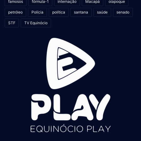
famosos
fórmula-1
internação
Macapá
oiapoque
petróleo
Polícia
política
santana
saúde
senado
STF
TV Equinócio