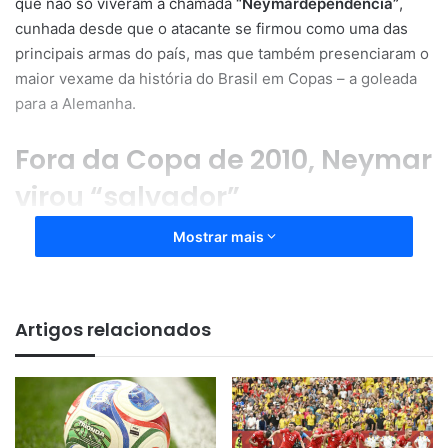
que não só viveram a chamada
“Neymardependência”
,
cunhada desde que o atacante se firmou como uma das
principais armas do país, mas que também presenciaram o
maior vexame da história do Brasil em Copas – a goleada
para a Alemanha.
Fora da Copa de 2010, Neymar
virou “salvador”
Mostrar mais
Machucado com as eliminações traumáticas vividas desde
2006, os brasileiros viam em Neymar a esperança de uma
nova história. Em 2010, ficou fora por opção de Dunga,
ainda muito jovem. Em 2014, se lesionou.
Artigos relacionados
Durante aquele ciclo, criou-se a cultura de que o
protagonista seria o suficiente para carregar o time, já sob
intensa desconfiança, rumo ao tão sonhado hexa.