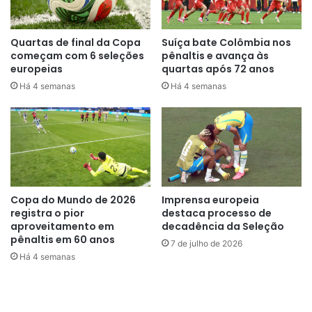
Neymar se tornou o responsável por tirar o coelho da
cartola a cada jogo. Não foi o que aconteceu.
Quartas de final da Copa
Suíça bate Colômbia nos
começam com 6 seleções
pênaltis e avança às
Último jogador do 7 a 1 em
europeias
quartas após 72 anos
Há 4 semanas
Há 4 semanas
uma Copa
Aos 34 anos, Neymar foi o último nome ainda a serviço da
seleção que também esteve na lista de Luiz Felipe Scolari,
em 2014.
Mesmo fora de campo – ele fraturou a vértebra lombar
Copa do Mundo de 2026
Imprensa europeia
registra o pior
destaca processo de
após levar uma joelhada do colombiano Camilo Zuñiga – o
aproveitamento em
decadência da Seleção
jogador fez parte do grupo e já era visto, naquela época,
pênaltis em 60 anos
7 de julho de 2026
como o grande salvador da pátria.
Há 4 semanas
Na ocasião, o jogo ocorria na Arena Castelão, em
Fortaleza. Em uma disputa de bola, o até então lateral da