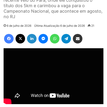
recente veio do Pará, onde ele conquistou o
título dos 5km e carimbou a vaga para o
Campeonato Nacional, que acontece em agosto,
no RJ
6 de julho de 2026
Última Atualização 6 de julho de 2026
21
Facebook
X
Linkedin
Messenger
WhatsApp
Telegram
Compartilhar via e-mail