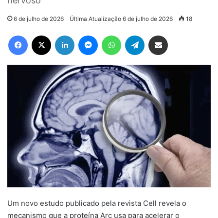
nervoso
6 de julho de 2026
Última Atualização 6 de julho de 2026
18
Facebook
X
Linkedin
Messenger
WhatsApp
Telegram
Compartilhar via e-mail
Um novo estudo publicado pela revista Cell revela o
mecanismo que a proteína Arc usa para acelerar o