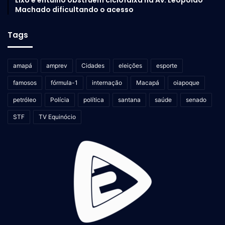
Machado dificultando o acesso
Tags
amapá
amprev
Cidades
eleições
esporte
famosos
fórmula-1
internação
Macapá
oiapoque
petróleo
Polícia
política
santana
saúde
senado
STF
TV Equinócio