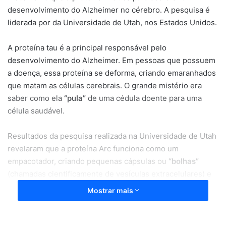
desenvolvimento do Alzheimer no cérebro. A pesquisa é
liderada por da Universidade de Utah, nos Estados Unidos.
A proteína tau é a principal responsável pelo
desenvolvimento do Alzheimer. Em pessoas que possuem
a doença, essa proteína se deforma, criando emaranhados
que matam as células cerebrais. O grande mistério era
saber como ela
“pula”
de uma cédula doente para uma
célula saudável.
Resultados da pesquisa realizada na Universidade de Utah
revelaram que a proteína Arc funciona como um
empacotador, criando pequenas cápsulas ou
“bolhas”
(chamadas cientificamente de vesículas extracelulares) e
coloca a proteína tau tóxica dentro delas. O neurônio então
Mostrar mais
lança essas bolhas para fora.
O que torna essa descoberta relevante é o motivo pelo