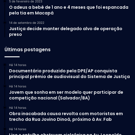
5 de fevereiro de 2023
O adeus a bebê de 1 ano e 4 meses que foi espancada
pela tia em Macapá
14 de setembro de 2022
Justiça decide manter delegado alvo de operação
preso
Últimas postagens
Há 14 horas
Documentário produzido pela DPE/AP conquista
principal prêmio de audiovisual do Sistema de Justiça
Há 14 horas
Jovem que sonha em ser modelo quer participar de
competição nacional (Salvador/BA)
Há 14 horas
Obra inacabada causa revolta com motoristas em
trecho da Rua Jovino Dinoá, próximo à Av. Fab
Há 14 horas
Lixo e entulho obstruem ciclofaixa na Av. Leopoldo