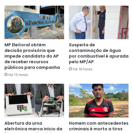
MP Eleitoral obtém
Suspeita de
decisão provisória que
contaminação de água
impede candidato do AP
por combustível é apurada
de receber recursos
pelo MP/AP
públicos para campanha
Há 16 horas
Há 15 horas
Abertura da urna
Homem com antecedentes
eletrônica marca início da
criminais é morto a tiros