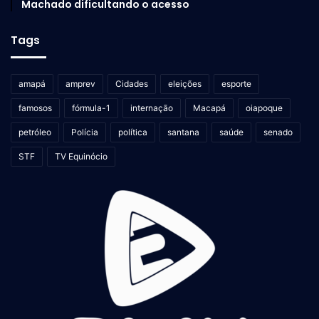
Machado dificultando o acesso
Tags
amapá
amprev
Cidades
eleições
esporte
famosos
fórmula-1
internação
Macapá
oiapoque
petróleo
Polícia
política
santana
saúde
senado
STF
TV Equinócio