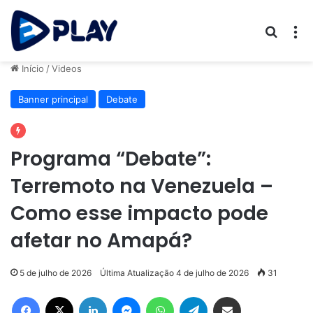
Procur
M
Início
/
Videos
Banner principal
Debate
Programa “Debate”:
Terremoto na Venezuela –
Como esse impacto pode
afetar no Amapá?
5 de julho de 2026
Última Atualização 4 de julho de 2026
31
Facebook
X
Linkedin
Messenger
WhatsApp
Telegram
Compartilhar via e-mail