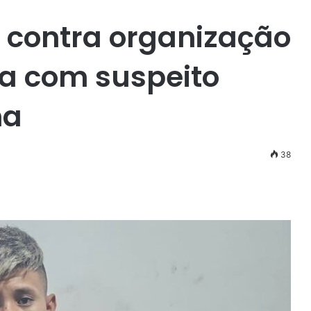
 contra organização
na com suspeito
na
38