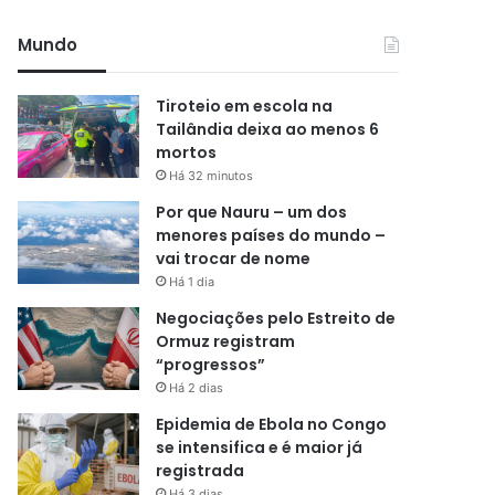
Mundo
Tiroteio em escola na
Tailândia deixa ao menos 6
mortos
Há 32 minutos
Por que Nauru – um dos
menores países do mundo –
vai trocar de nome
Há 1 dia
Negociações pelo Estreito de
Ormuz registram
“progressos”
Há 2 dias
Epidemia de Ebola no Congo
se intensifica e é maior já
registrada
Há 3 dias