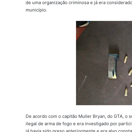
de uma organização criminosa e já era considerado
município.
De acordo com o capitão Muller Bryan, do GTA, o s
ilegal de arma de fogo e era investigado por partic
já havia sido preso anteriormente e era alvo cons