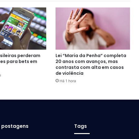
asileiras perderam
Lei “Maria da Penha” completa
ões para bets em
20 anos com avanços, mas
contrasta com alta em casos
de violência
s
Há 1 hora
s postagens
Tags