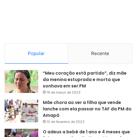
a achar soluções, inclusive via
medida provisória, desde que haja
compatibilidade com o orçamento
público.
Popular
Recente
“Meu coração está partido”, diz mãe
da menina estuprada e morta que
sonhava em ser PM
16 de março de 2023
Mãe chora ao ver a filha que vende
lanche com ela passar no TAF da PM do
Amapá
10 de fevereiro de 2023
O adeus a bebê de 1 ano e 4 meses que