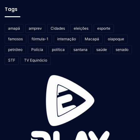
Tags
amapá
amprev
Cidades
eleições
esporte
famosos
fórmula-1
internação
Macapá
oiapoque
petróleo
Polícia
política
santana
saúde
senado
STF
TV Equinócio