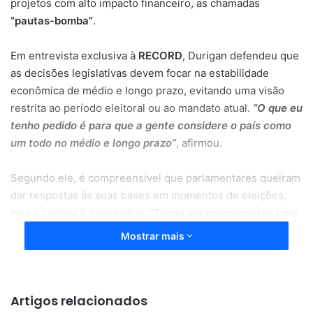
projetos com alto impacto financeiro, as chamadas
“pautas-bomba”
.
Em entrevista exclusiva à
RECORD
, Durigan defendeu que
as decisões legislativas devem focar na estabilidade
econômica de médio e longo prazo, evitando uma visão
restrita ao período eleitoral ou ao mandato atual.
“O que eu
tenho pedido é para que a gente considere o país como
um todo no médio e longo prazo”
, afirmou.
Segundo ele, é compreensível que parlamentares queiram
dar respostas às suas bases em momentos de eleições,
mas a cautela é necessária.
“Tendo um compromisso com
o país, não só para a atual gestão, para o atual mandato,
Mostrar mais
mas com os compromissos futuros que a gente vai ter,
isso é importante para o mercado, para as famílias”
,
completou.
Artigos relacionados