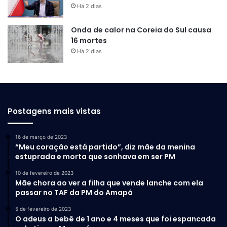
Há 2 dias
Onda de calor na Coreia do Sul causa
16 mortes
Há 2 dias
Postagens mais vistas
16 de março de 2023
“Meu coração está partido”, diz mãe da menina
estuprada e morta que sonhava em ser PM
10 de fevereiro de 2023
Mãe chora ao ver a filha que vende lanche com ela
passar no TAF da PM do Amapá
5 de fevereiro de 2023
O adeus a bebê de 1 ano e 4 meses que foi espancada