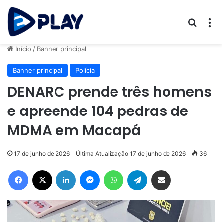
Procur
M
Início
/
Banner principal
Banner principal
Polícia
DENARC prende três homens
e apreende 104 pedras de
MDMA em Macapá
17 de junho de 2026
Última Atualização 17 de junho de 2026
36
Facebook
X
Linkedin
Messenger
WhatsApp
Telegram
Compartilhar via e-mail