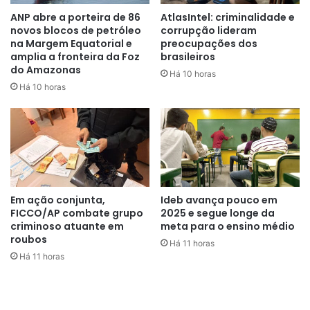
ANP abre a porteira de 86
AtlasIntel: criminalidade e
novos blocos de petróleo
corrupção lideram
na Margem Equatorial e
preocupações dos
amplia a fronteira da Foz
brasileiros
do Amazonas
Há 10 horas
Há 10 horas
Em ação conjunta,
Ideb avança pouco em
FICCO/AP combate grupo
2025 e segue longe da
criminoso atuante em
meta para o ensino médio
roubos
Há 11 horas
Há 11 horas