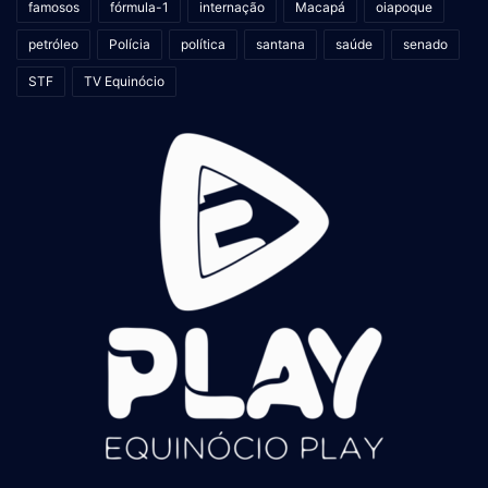
famosos
fórmula-1
internação
Macapá
oiapoque
petróleo
Polícia
política
santana
saúde
senado
STF
TV Equinócio