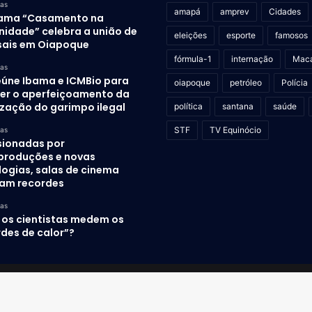
ras
amapá
amprev
Cidades
ama “Casamento na
idade” celebra a união de
eleições
esporte
famosos
sais em Oiapoque
fórmula-1
internação
Mac
ras
eúne Ibama e ICMBio para
oiapoque
petróleo
Polícia
er o aperfeiçoamento da
ização do garimpo ilegal
política
santana
saúde
STF
TV Equinócio
ras
sionadas por
produções e novas
logias, salas de cinema
am recordes
ras
os cientistas medem os
des de calor”?