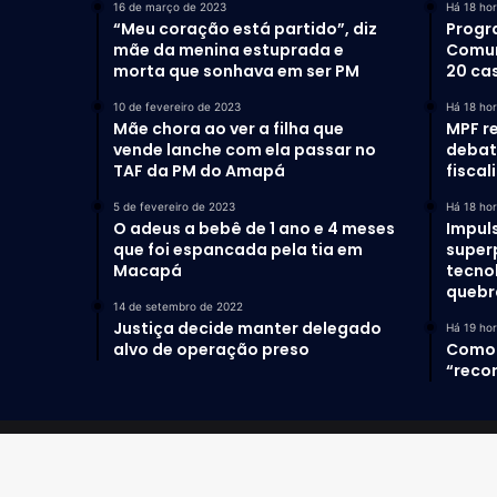
16 de março de 2023
Há 18 ho
“Meu coração está partido”, diz
Progr
mãe da menina estuprada e
Comun
morta que sonhava em ser PM
20 ca
10 de fevereiro de 2023
Há 18 ho
Mãe chora ao ver a filha que
MPF r
vende lanche com ela passar no
debat
TAF da PM do Amapá
fiscal
5 de fevereiro de 2023
Há 18 ho
O adeus a bebê de 1 ano e 4 meses
Impul
que foi espancada pela tia em
super
Macapá
tecno
quebr
14 de setembro de 2022
Justiça decide manter delegado
Há 19 ho
alvo de operação preso
Como 
“recor
© Copyright 2022-2026. Todos os direitos reservados