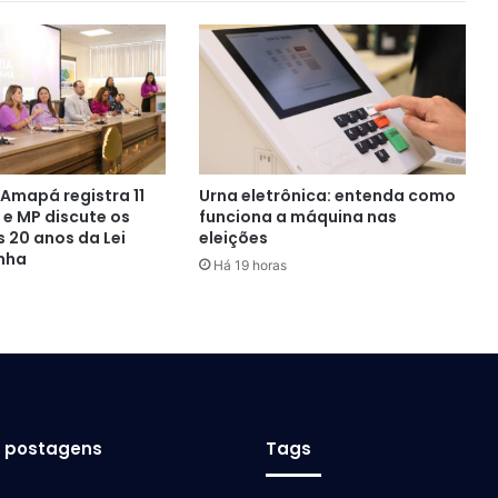
 Amapá registra 11
Urna eletrônica: entenda como
 e MP discute os
funciona a máquina nas
 20 anos da Lei
eleições
nha
Há 19 horas
s postagens
Tags