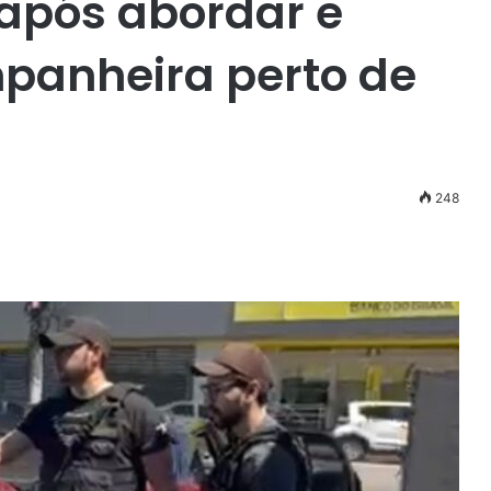
 após abordar e
anheira perto de
248