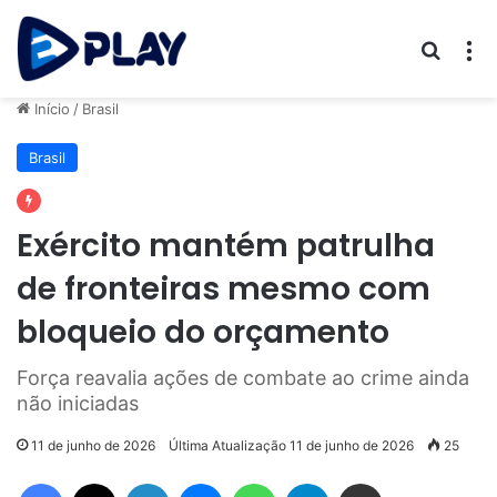
Procur
M
Início
/
Brasil
Brasil
Exército mantém patrulha
de fronteiras mesmo com
bloqueio do orçamento
Força reavalia ações de combate ao crime ainda
não iniciadas
11 de junho de 2026
Última Atualização 11 de junho de 2026
25
Facebook
X
Linkedin
Messenger
WhatsApp
Telegram
Compartilhar via e-mail