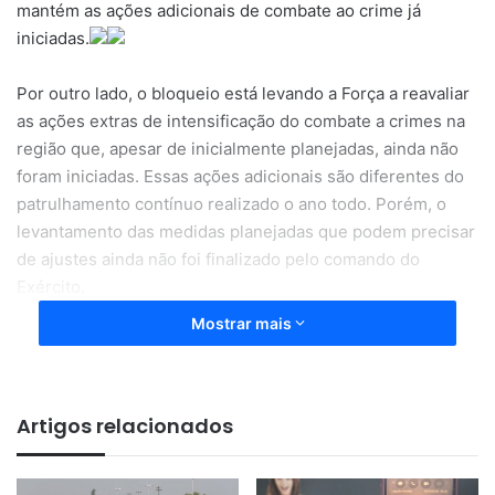
mantém as ações adicionais de combate ao crime já
iniciadas.
Por outro lado, o bloqueio está levando a Força a reavaliar
as ações extras de intensificação do combate a crimes na
região que, apesar de inicialmente planejadas, ainda não
foram iniciadas. Essas ações adicionais são diferentes do
patrulhamento contínuo realizado o ano todo. Porém, o
levantamento das medidas planejadas que podem precisar
de ajustes ainda não foi finalizado pelo comando do
Exército.
Mostrar mais
As atividades permanentes do Exército nas fronteiras,
conhecido como Operação Escudo, incluem vigilância e
fiscalização contínuas, patrulhamento fluvial e
Artigos relacionados
reconhecimentos de fronteira com objetivo de reafirmar a
presença do Estado brasileiro na faixa de fronteira.