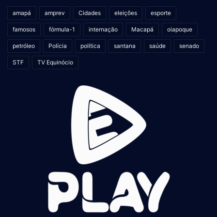
amapá
amprev
Cidades
eleições
esporte
famosos
fórmula-1
internação
Macapá
oiapoque
petróleo
Polícia
política
santana
saúde
senado
STF
TV Equinócio