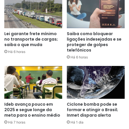
A Operação Escudo atua contra crimes ambientais e ilícitos
transfronteiriços, como narcotráfico e tráfico de armas e
de munições. O Estado brasileiro ainda conta com ações
da Polícia Federal (PF) no combate ao crime na faixa de
fronteira, com auxílio das polícias civis e militares de cada
Lei garante frete mínimo
Saiba como bloquear
no transporte de cargas;
ligações indesejadas e se
estado.
saiba o que muda
proteger de golpes
telefônicos
Há 6 horas
Há 6 horas
Ideb avança pouco em
Ciclone bomba pode se
2025 e segue longe da
formar e atingir o Brasil;
meta para o ensino médio
Inmet dispara alerta
Há 7 horas
Há 1 dia