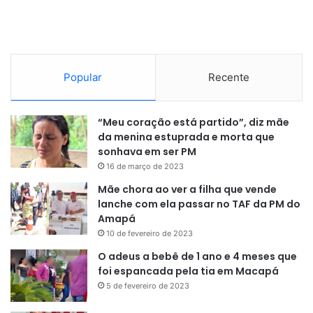
mais contribui para o aumento da dívida são os altos
juros praticados pelo Banco Central (BC).
Enquanto gastos com saúde, educação, segurança e
Popular
Recente
defesa são obrigados a cumprir os limites do Arcabouço
Fiscal, os gastos financeiros com a dívida e os juros não
sofrem qualquer restrição orçamentária.
“Meu coração está partido”, diz mãe
da menina estuprada e morta que
sonhava em ser PM
Segundo os Ministérios da Fazenda e do Planejamento,
16 de março de 2023
esse bloqueio foi necessário porque o governo terá de
Mãe chora ao ver a filha que vende
abrir crédito para acomodar o crescimento de gastos
lanche com ela passar no TAF da PM do
obrigatórios, como Benefício de Prestação Continuada
Amapá
(BPC), com crescimento de R$ 14,1 bilhões; e benefícios
10 de fevereiro de 2023
previdenciários (+R$11,5 bilhões).
O adeus a bebê de 1 ano e 4 meses que
foi espancada pela tia em Macapá
Em contrapartida, a equipe econômica reduziu a previsão
5 de fevereiro de 2023
dos gastos com o funcionalismo público. Despesas com
pessoal e encargos sociais: –R$ 3,8 bilhões.