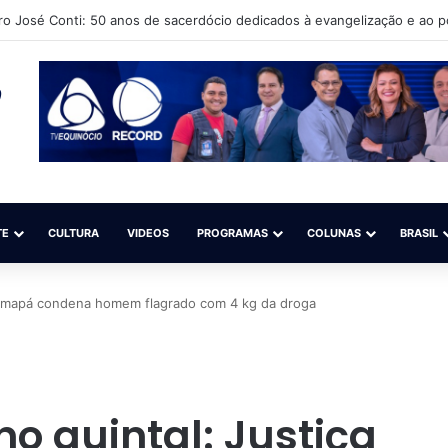
uto Cultural Língua Solta (Iacls) abre matrículas para o projeto “Natação 
TE
CULTURA
VIDEOS
PROGRAMAS
COLUNAS
BRASIL
o Amapá condena homem flagrado com 4 kg da droga
o quintal: Justiça