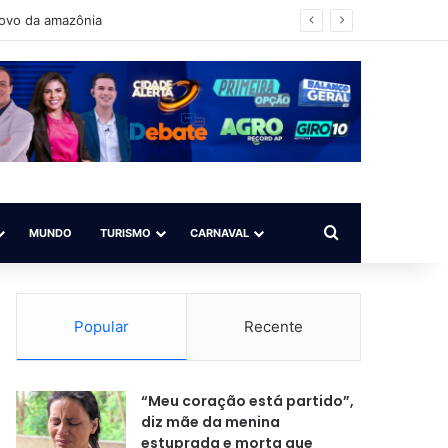
é para todos”
Procurar por
MUNDO
TURISMO
CARNAVAL
Popular
Recente
“Meu coração está partido”,
diz mãe da menina
estuprada e morta que