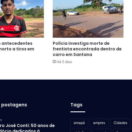
 antecedentes
Polícia investiga morte de
morto a tiros em
frentista encontrada dentro de
carro em Santana
Há 5 dias
s postagens
Tags
as
amapá
amprev
Cidades
ro José Conti: 50 anos de
dócio dedicados à