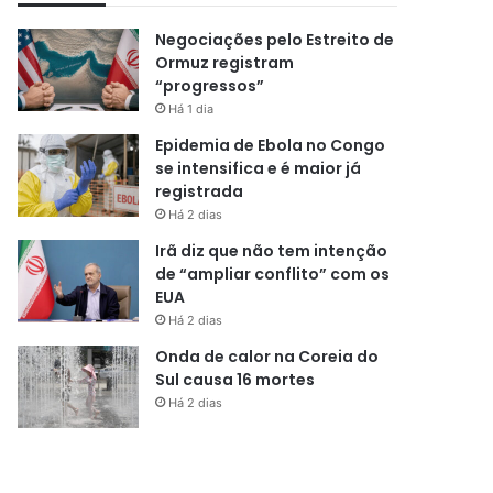
Negociações pelo Estreito de
Ormuz registram
“progressos”
Há 1 dia
Epidemia de Ebola no Congo
se intensifica e é maior já
registrada
Há 2 dias
Irã diz que não tem intenção
de “ampliar conflito” com os
EUA
Há 2 dias
Onda de calor na Coreia do
Sul causa 16 mortes
Há 2 dias