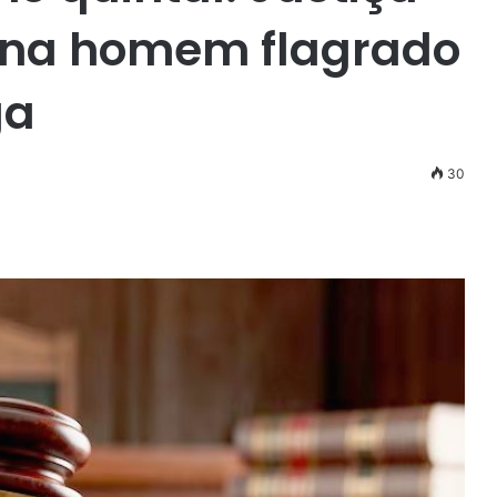
na homem flagrado
ga
30