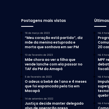
Postagens mais vistas
Última
16 de março de 2023
Há 4 hor
“Meu coração está partido”, diz
Progr
mãe da menina estuprada e
Comun
morta que sonhava em ser PM
20 ca
10 de fevereiro de 2023
Há 4 hor
Mãe chora ao ver a filha que
MPF r
vende lanche com ela passar no
debat
TAF da PM do Amapá
fiscal
5 de fevereiro de 2023
Há 4 hor
O adeus a bebê de 1 ano e 4 meses
Impul
que foi espancada pela tia em
super
Macapá
tecno
quebr
14 de setembro de 2022
Justiça decide manter delegado
Há 4 hor
alvo de operação preso
Como 