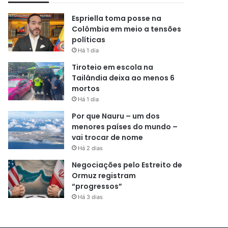
Espriella toma posse na
Colômbia em meio a tensões
políticas
Há 1 dia
Tiroteio em escola na
Tailândia deixa ao menos 6
mortos
Há 1 dia
Por que Nauru – um dos
menores países do mundo –
vai trocar de nome
Há 2 dias
Negociações pelo Estreito de
Ormuz registram
“progressos”
Há 3 dias