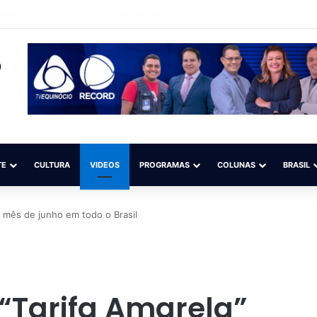
ança pelo Sudeste após deixar 1 morto e 294 mil sem energia no Sul
TE
CULTURA
VIDEOS
PROGRAMAS
COLUNAS
BRASIL
o mês de junho em todo o Brasil
“Tarifa Amarela”