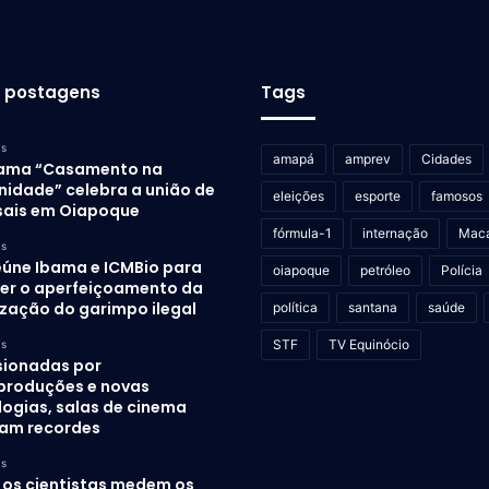
s postagens
Tags
as
amapá
amprev
Cidades
ama “Casamento na
idade” celebra a união de
eleições
esporte
famosos
sais em Oiapoque
fórmula-1
internação
Mac
as
eúne Ibama e ICMBio para
oiapoque
petróleo
Polícia
er o aperfeiçoamento da
ização do garimpo ilegal
política
santana
saúde
STF
TV Equinócio
as
sionadas por
produções e novas
logias, salas de cinema
am recordes
as
os cientistas medem os