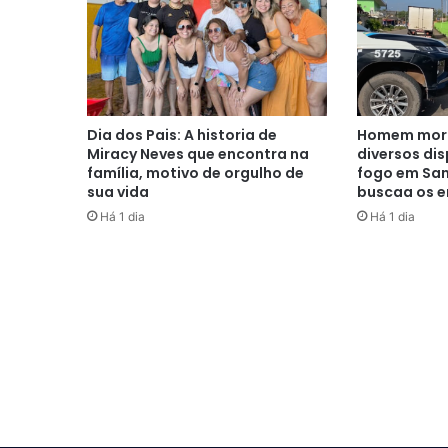
Dia dos Pais: A historia de
Homem morr
Miracy Neves que encontra na
diversos di
família, motivo de orgulho de
fogo em San
sua vida
buscaa os e
Há 1 dia
Há 1 dia