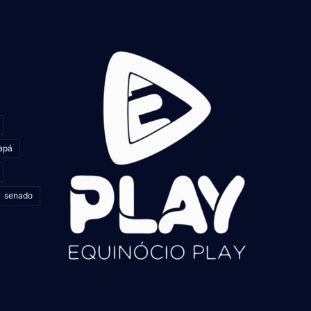
apá
senado