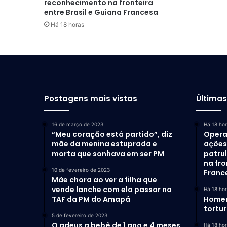
reconhecimento na fronteira
entre Brasil e Guiana Francesa
Há 18 horas
Postagens mais vistas
Última
16 de março de 2023
Há 18 ho
“Meu coração está partido”, diz
Opera
mãe da menina estuprada e
ações 
morta que sonhava em ser PM
patru
na fro
10 de fevereiro de 2023
Franc
Mãe chora ao ver a filha que
vende lanche com ela passar no
Há 18 ho
TAF da PM do Amapá
Homem
tortu
5 de fevereiro de 2023
O adeus a bebê de 1 ano e 4 meses
Há 18 ho