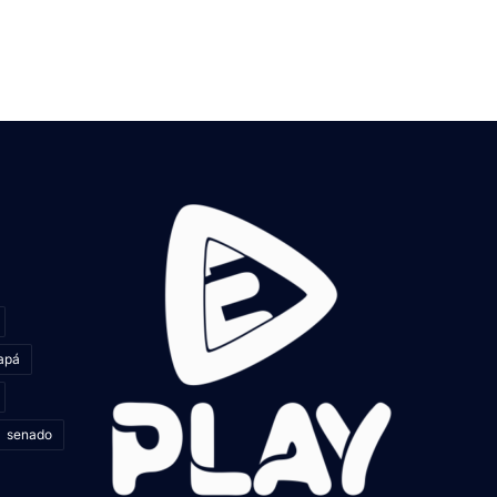
apá
senado