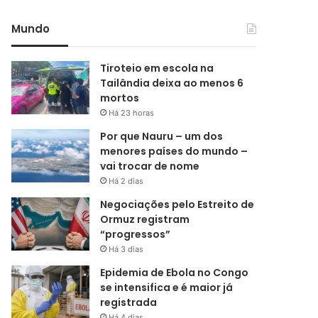
Mundo
Tiroteio em escola na
Tailândia deixa ao menos 6
mortos
Há 23 horas
Por que Nauru – um dos
menores países do mundo –
vai trocar de nome
Há 2 dias
Negociações pelo Estreito de
Ormuz registram
“progressos”
Há 3 dias
Epidemia de Ebola no Congo
se intensifica e é maior já
registrada
Há 4 dias