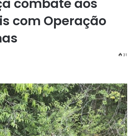
orça combate aos
is com Operação
mas
31