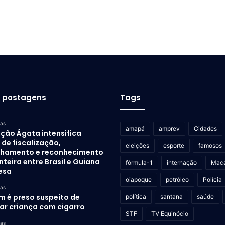
s postagens
Tags
ras
amapá
amprev
Cidades
ção Ágata intensifica
de fiscalização,
eleições
esporte
famosos
lhamento e reconhecimento
nteira entre Brasil e Guiana
fórmula-1
internação
Mac
esa
oiapoque
petróleo
Polícia
ras
 é preso suspeito de
política
santana
saúde
rar criança com cigarro
STF
TV Equinócio
ras