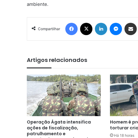
ambiente.
Facebook
X
Linkedin
Messenger
Compartilhar via e-mail
Compartilhar
Artigos relacionados
Operação Ágata intensifica
Homem é pre
ações de fiscalização,
torturar cr
patrulhamento e
Há 18 horas