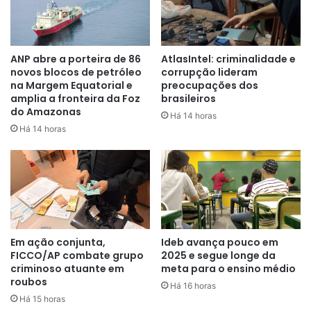
ANP abre a porteira de 86
AtlasIntel: criminalidade e
novos blocos de petróleo
corrupção lideram
na Margem Equatorial e
preocupações dos
O cumprimento das medidas judiciais contou com apoio da
amplia a fronteira da Foz
brasileiros
Secretaria Nacional de Segurança Pública (SENASP), do
do Amazonas
Há 14 horas
Ministério da Justiça e Segurança Pública (MJSP), por
Há 14 horas
meio da Rede Nacional de Enfrentamento ao Tráfico de
Armas, Munições, Acessórios e Explosivos (RENARME),
além da cooperação da Polícia Civil do Paraná. A atuação
integrada permitiu o avanço das investigações e o
mapeamento da estrutura criminosa.
Em ação conjunta,
Ideb avança pouco em
Segundo a Polícia Civil do Amapá, a prisão representa um
FICCO/AP combate grupo
2025 e segue longe da
importante avanço no combate ao comércio ilegal de
criminoso atuante em
meta para o ensino médio
munições e ao abastecimento de organizações criminosas.
roubos
Há 16 horas
O investigado será apresentado ao Poder Judiciário do
Há 15 horas