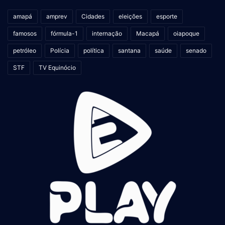
amapá
amprev
Cidades
eleições
esporte
famosos
fórmula-1
internação
Macapá
oiapoque
petróleo
Polícia
política
santana
saúde
senado
STF
TV Equinócio