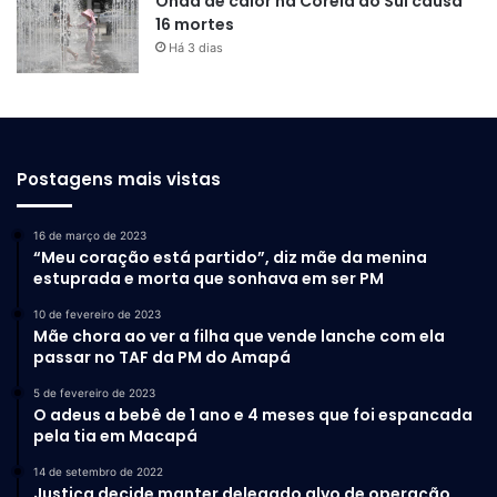
Onda de calor na Coreia do Sul causa
16 mortes
Há 3 dias
Postagens mais vistas
16 de março de 2023
“Meu coração está partido”, diz mãe da menina
estuprada e morta que sonhava em ser PM
10 de fevereiro de 2023
Mãe chora ao ver a filha que vende lanche com ela
passar no TAF da PM do Amapá
5 de fevereiro de 2023
O adeus a bebê de 1 ano e 4 meses que foi espancada
pela tia em Macapá
14 de setembro de 2022
Justiça decide manter delegado alvo de operação