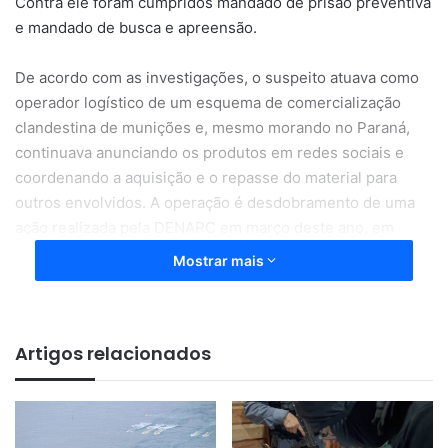
Contra ele foram cumpridos mandado de prisão preventiva
e mandado de busca e apreensão.
De acordo com as investigações, o suspeito atuava como
operador logístico de um esquema de comercialização
clandestina de munições e, mesmo morando no Paraná,
continuava anunciando os produtos em redes sociais e
coordenando a aquisição e o repasse do material para
outros envolvidos. A operação é desdobramento de uma
ação realizada pela DENARC em março deste ano, em
Macapá, que resultou na prisão de três pessoas suspeitas
Mostrar mais
de integrar o mesmo esquema criminoso.
Artigos relacionados