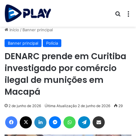
Procur
M
Início
/
Banner principal
Banner principal
Polícia
DENARC prende em Curitiba
investigado por comércio
ilegal de munições em
Macapá
2 de junho de 2026
Última Atualização 2 de junho de 2026
29
Facebook
X
Linkedin
Messenger
WhatsApp
Telegram
Compartilhar via e-mail