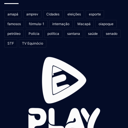
amapá
amprev
Cidades
eleições
esporte
famosos
fórmula-1
internação
Macapá
oiapoque
petróleo
Polícia
política
santana
saúde
senado
STF
TV Equinócio