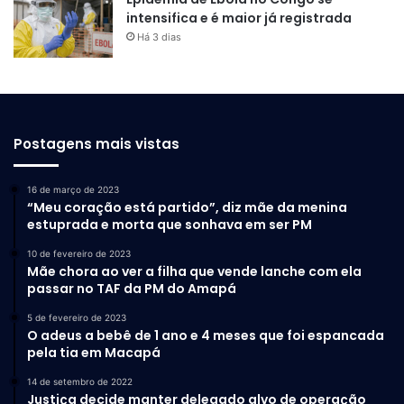
intensifica e é maior já registrada
Há 3 dias
Postagens mais vistas
16 de março de 2023
“Meu coração está partido”, diz mãe da menina
estuprada e morta que sonhava em ser PM
10 de fevereiro de 2023
Mãe chora ao ver a filha que vende lanche com ela
passar no TAF da PM do Amapá
5 de fevereiro de 2023
O adeus a bebê de 1 ano e 4 meses que foi espancada
pela tia em Macapá
14 de setembro de 2022
Justiça decide manter delegado alvo de operação