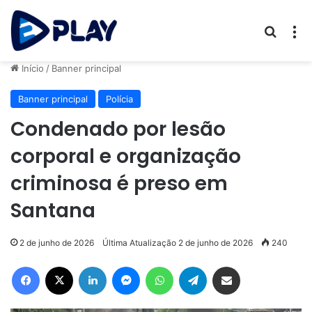
Procur
M
Início
/
Banner principal
Banner principal
Polícia
Condenado por lesão
corporal e organização
criminosa é preso em
Santana
2 de junho de 2026
Última Atualização 2 de junho de 2026
240
Facebook
X
Linkedin
Messenger
WhatsApp
Telegram
Compartilhar via e-mail