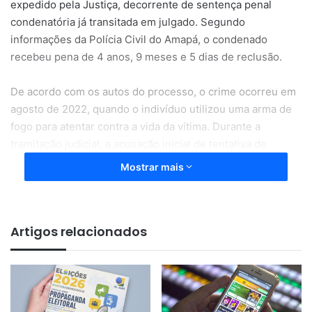
expedido pela Justiça, decorrente de sentença penal
condenatória já transitada em julgado. Segundo
informações da Polícia Civil do Amapá, o condenado
recebeu pena de 4 anos, 9 meses e 5 dias de reclusão.
De acordo com os autos do processo, o crime ocorreu em
agosto de 2022, quando o indivíduo utilizou uma arma de
fogo para atentar contra a vida da vítima. Durante a
tramitação judicial, a acusação inicial de tentativa de
homicídio foi desclassificada para o crime de lesão
Mostrar mais
corporal.
Após a localização e captura do condenado, os policiais
Artigos relacionados
realizaram os procedimentos legais e o encaminharam
para audiência de custódia. Em seguida, ele ficará à
disposição da Justiça para o cumprimento da pena.