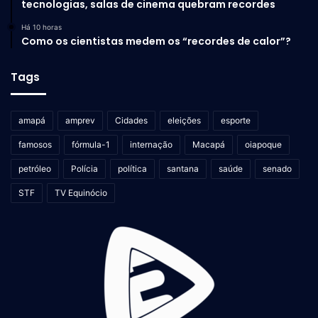
tecnologias, salas de cinema quebram recordes
Há 10 horas
Como os cientistas medem os “recordes de calor”?
Tags
amapá
amprev
Cidades
eleições
esporte
famosos
fórmula-1
internação
Macapá
oiapoque
petróleo
Polícia
política
santana
saúde
senado
STF
TV Equinócio