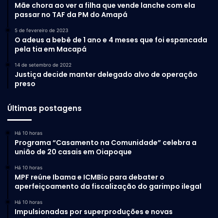
Mãe chora ao ver a filha que vende lanche com ela
passar no TAF da PM do Amapá
5 de fevereiro de 2023
O adeus a bebê de 1 ano e 4 meses que foi espancada
pela tia em Macapá
14 de setembro de 2022
Justiça decide manter delegado alvo de operação
Serviço
preso
Filme: “Amazônia Xamã”
Últimas postagens
Festival: New York Indie Shorts Awards
Local: Nova York – Estados Unidos
Há 10 horas
Programa “Casamento na Comunidade” celebra a
Exibição: 2 de agosto de 2026
união de 20 casais em Oiapoque
Direção: Rodrigo Pedroza
– Texto:
Mary Paes
Há 10 horas
MPF reúne Ibama e ICMBio para debater o
Atendimento à imprensa:
Mary Paes
(96) 99179-
aperfeiçoamento da fiscalização do garimpo ilegal
4950
Há 10 horas
Impulsionadas por superproduções e novas