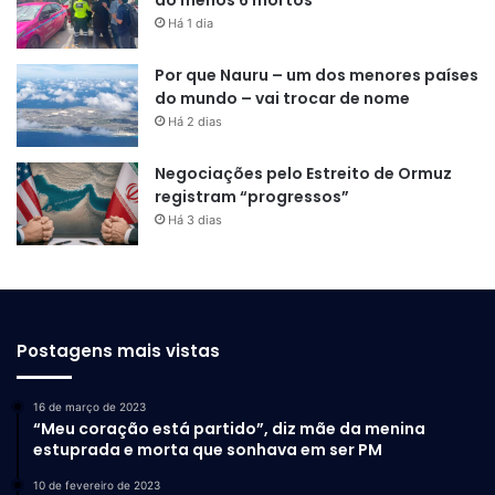
Há 1 dia
Por que Nauru – um dos menores países
do mundo – vai trocar de nome
Há 2 dias
As seleções internacionais reforçam a importância do
Negociações pelo Estreito de Ormuz
fortalecimento de políticas culturais e do incentivo ao
registram “progressos”
cinema independente na Amazônia, ampliando
Há 3 dias
oportunidades para realizadores locais e projetando o
Amapá em importantes vitrines mundiais do audiovisual.
O projeto do filme
“Amazônia Xamã”
foi realizado com
Postagens mais vistas
patrocínio do Governo Federal, por meio da Lei Paulo
Gustavo (LPG), com recursos geridos pela Secretaria de
Estado da Cultura do Amapá (Secult-AP).
16 de março de 2023
“Meu coração está partido”, diz mãe da menina
estuprada e morta que sonhava em ser PM
10 de fevereiro de 2023