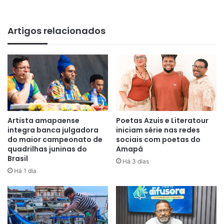
Artigos relacionados
Artista amapaense
Poetas Azuis e Literatour
integra banca julgadora
iniciam série nas redes
do maior campeonato de
sociais com poetas do
quadrilhas juninas do
Amapá
Brasil
Há 3 dias
Há 1 dia
A exibição da obra acontece no dia 2 de agosto de 2026,