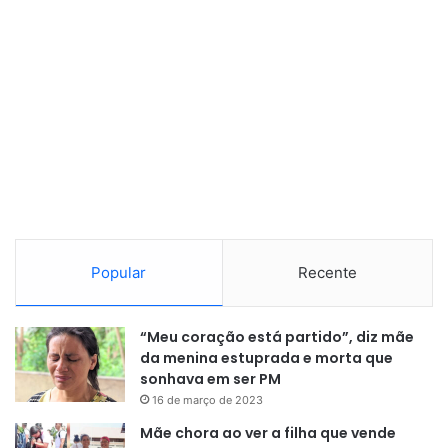
Para o diretor Rodrigo Pedroza, a seleção do filme
reafirma a capacidade das produções amazônicas
dialogarem com o mundo por meio de narrativas originais
e potentes.
Popular
Recente
“Estar em um festival dessa
“Meu coração está partido”, diz mãe
da menina estuprada e morta que
dimensão, ao lado de obras
sonhava em ser PM
reconhecidas internacionalmente,
16 de março de 2023
é uma conquista muito
Mãe chora ao ver a filha que vende