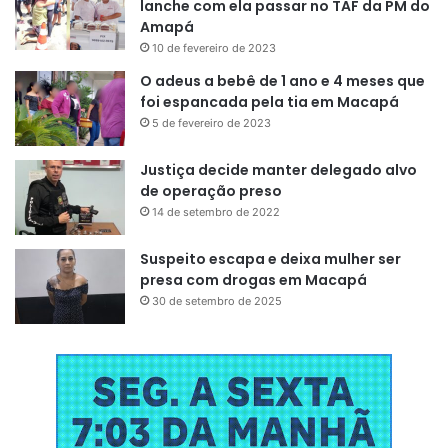
lanche com ela passar no TAF da PM do
importante para o cinema do
Amapá
Amapá. ‘Amazônia Xamã’ nasce
10 de fevereiro de 2023
da nossa realidade amazônica,
O adeus a bebê de 1 ano e 4 meses que
foi espancada pela tia em Macapá
mas fala sobre memória,
5 de fevereiro de 2023
resistência, ancestralidade e
futuro. Ver essa história
Justiça decide manter delegado alvo
de operação preso
chegando a Nova York mostra
14 de setembro de 2022
que o audiovisual produzido aqui
Suspeito escapa e deixa mulher ser
tem força artística e narrativa
presa com drogas em Macapá
para ocupar grandes espaços
30 de setembro de 2025
internacionais”
, destaca o
cineasta.
“Amazônia Xamã”
teve estreia oficial em Macapá em