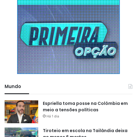
dezembro de 2025. O curta-metragem retrata um futuro
distópico em que a floresta amazônica é dominada por
robôs garimpeiros. Nesse cenário, o protagonista Raoni,
último sobrevivente de sua etnia, enfrenta uma jornada de
sobrevivência e preservação ancestral diante do avanço
tecnológico e da destruição ambiental.
Além da mostra competitiva New York Indie Shorts
Awards, o filme de Rodrigo Pedroza também está nos
festivais
Nature Without Borders International Film
Festival
, um dos maiores festivais sobre meio ambiente
Mundo
dos Estados Unidos, e do mundo, e no
The Monkey Bread
Tree Film Awards Winner
, um dos maiores festivais de
Espriella toma posse na Colômbia em
curta-metragem de Londres, na Inglaterra.
meio a tensões políticas
Há 1 dia
Tiroteio em escola na Tailândia deixa
ao menos 6 mortos