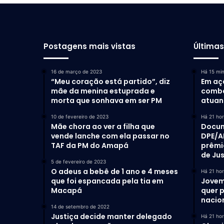
Postagens mais vistas
Última
16 de março de 2023
Há 15 mi
“Meu coração está partido”, diz
Em aç
mãe da menina estuprada e
comba
morta que sonhava em ser PM
atuan
10 de fevereiro de 2023
Há 21 ho
Mãe chora ao ver a filha que
Docum
vende lanche com ela passar no
DPE/A
TAF da PM do Amapá
prêmi
de Ju
5 de fevereiro de 2023
O adeus a bebê de 1 ano e 4 meses
Há 21 ho
que foi espancada pela tia em
Jovem
Macapá
quer 
nacio
14 de setembro de 2022
Justiça decide manter delegado
Há 21 ho