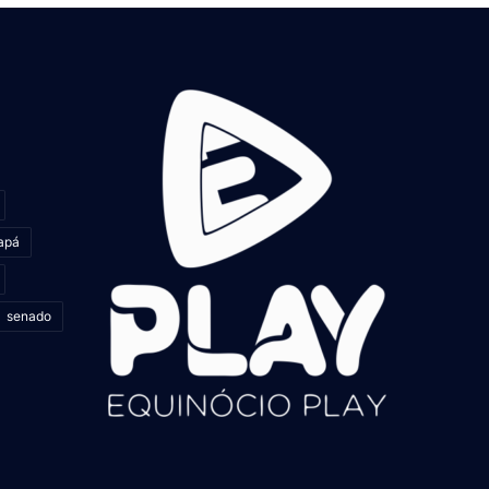
apá
senado