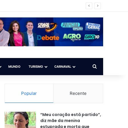
l do Sistema de Justiça
Procurar por
MUNDO
TURISMO
CARNAVAL
Popular
Recente
“Meu coração está partido”,
diz mãe da menina
estuprada e morta que