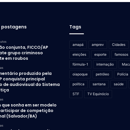
s postagens
Tags
nutos
amapá
amprev
Cidades
ão conjunta, FICCO/AP
te grupo criminoso
eleições
esporte
famosos
te em roubos
fórmula-1
internação
Mac
ras
entário produzido pela
oiapoque
petróleo
Polícia
P conquista principal
o de audiovisual do Sistema
política
santana
saúde
stiça
STF
TV Equinócio
ras
 que sonha em ser modelo
participar de competição
nal (Salvador/BA)
ras