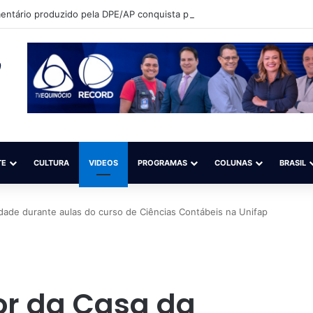
ntário produzido pela DPE/AP conquista principal prêmio de audiovisua
TE
CULTURA
VIDEOS
PROGRAMAS
COLUNAS
BRASIL
dade durante aulas do curso de Ciências Contábeis na Unifap
or da Casa da