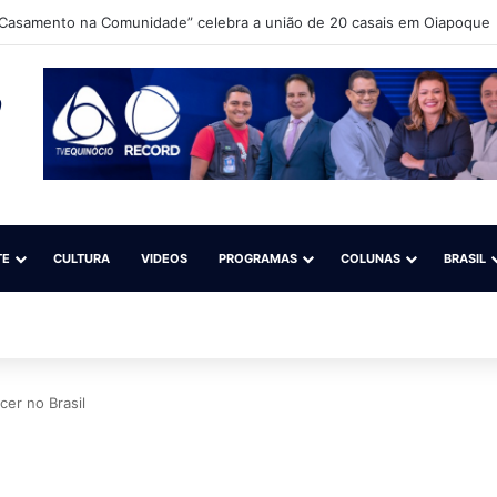
Ibama e ICMBio para debater o aperfeiçoamento da fiscalização do gari
TE
CULTURA
VIDEOS
PROGRAMAS
COLUNAS
BRASIL
cer no Brasil