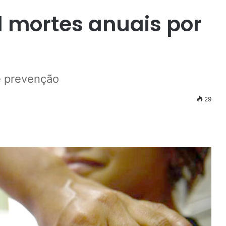
l mortes anuais por
e prevenção
29