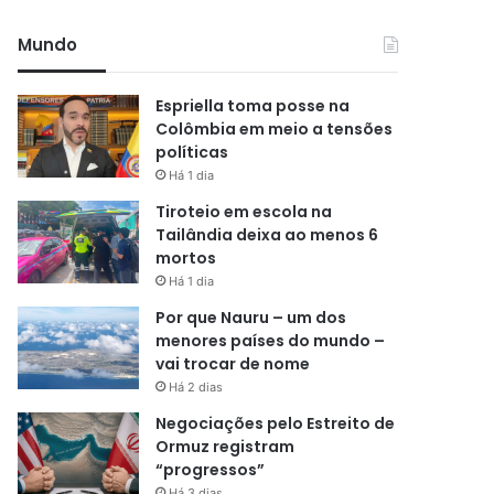
Mundo
Espriella toma posse na
Colômbia em meio a tensões
políticas
Há 1 dia
Tiroteio em escola na
Tailândia deixa ao menos 6
mortos
Há 1 dia
Por que Nauru – um dos
menores países do mundo –
vai trocar de nome
Há 2 dias
Negociações pelo Estreito de
Ormuz registram
“progressos”
Há 3 dias