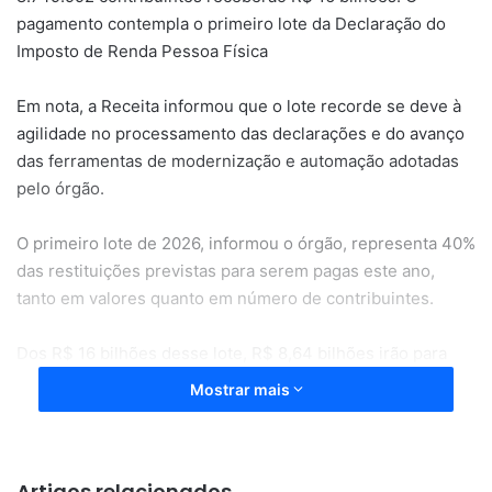
pagamento contempla o primeiro lote da Declaração do
Imposto de Renda Pessoa Física
Em nota, a Receita informou que o lote recorde se deve à
agilidade no processamento das declarações e do avanço
das ferramentas de modernização e automação adotadas
pelo órgão.
O primeiro lote de 2026, informou o órgão, representa 40%
das restituições previstas para serem pagas este ano,
tanto em valores quanto em número de contribuintes.
Dos R$ 16 bilhões desse lote, R$ 8,64 bilhões irão para
contribuintes com prioridade legal no reembolso.
Mostrar mais
As restituições estão distribuídas da seguinte forma:
Artigos relacionados
4.959.431 contribuintes que usaram a declaração