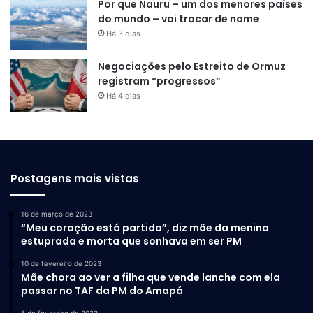
Por que Nauru – um dos menores países
do mundo – vai trocar de nome
Há 3 dias
Negociações pelo Estreito de Ormuz
registram “progressos”
Há 4 dias
Postagens mais vistas
16 de março de 2023
“Meu coração está partido”, diz mãe da menina
estuprada e morta que sonhava em ser PM
10 de fevereiro de 2023
Mãe chora ao ver a filha que vende lanche com ela
passar no TAF da PM do Amapá
5 de fevereiro de 2023