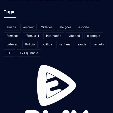
Tags
amapá
amprev
Cidades
eleições
esporte
famosos
fórmula-1
internação
Macapá
oiapoque
petróleo
Polícia
política
santana
saúde
senado
STF
TV Equinócio