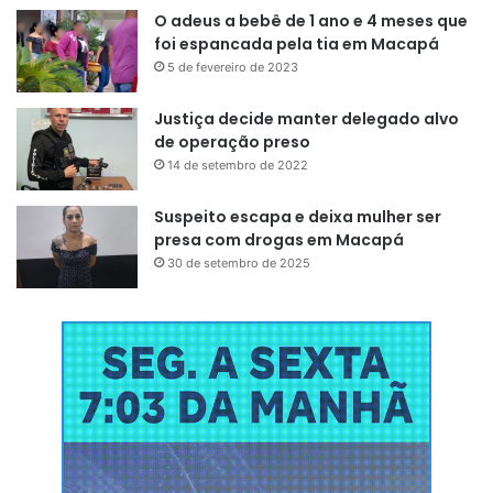
O adeus a bebê de 1 ano e 4 meses que
Caso o contribuinte não resgate o valor de sua restituição
foi espancada pela tia em Macapá
depois de um ano, deverá requerer o valor no Portal e-
5 de fevereiro de 2023
CAC. Ao entrar na página, o cidadão deve acessar o menu
“Declarações e Demonstrativos”
, clicar em
“Meu Imposto
Justiça decide manter delegado alvo
de Renda”
e, em seguida, no campo
“Solicitar restituição
de operação preso
não resgatada na rede bancária”
.
14 de setembro de 2022
Suspeito escapa e deixa mulher ser
presa com drogas em Macapá
30 de setembro de 2025