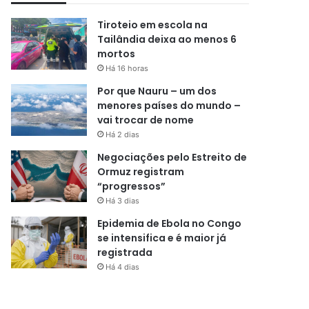
Tiroteio em escola na
Tailândia deixa ao menos 6
mortos
Há 16 horas
Por que Nauru – um dos
menores países do mundo –
vai trocar de nome
Há 2 dias
Negociações pelo Estreito de
Ormuz registram
“progressos”
Há 3 dias
Epidemia de Ebola no Congo
se intensifica e é maior já
registrada
Há 4 dias