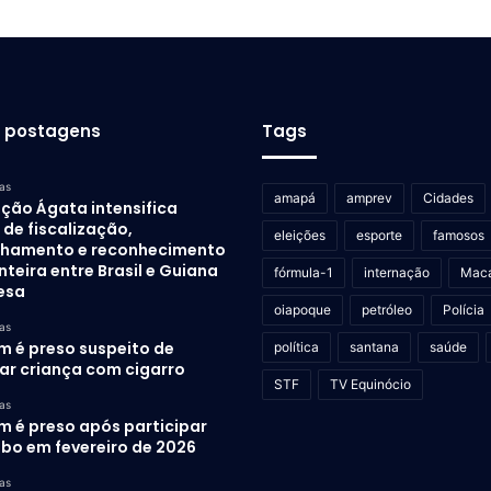
s postagens
Tags
as
amapá
amprev
Cidades
ção Ágata intensifica
de fiscalização,
eleições
esporte
famosos
lhamento e reconhecimento
nteira entre Brasil e Guiana
fórmula-1
internação
Mac
esa
oiapoque
petróleo
Polícia
as
 é preso suspeito de
política
santana
saúde
rar criança com cigarro
STF
TV Equinócio
as
 é preso após participar
ubo em fevereiro de 2026
as