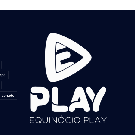
apá
senado