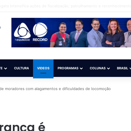
eso suspeito de torturar criança com cigarro
TE
CULTURA
VIDEOS
PROGRAMAS
COLUNAS
BRASIL
de moradores com alagamentos e dificuldades de locomoção
rança é