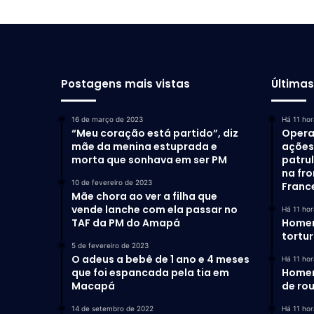
Postagens mais vistas
Última
16 de março de 2023
Há 11 hor
“Meu coração está partido”, diz
Opera
mãe da menina estuprada e
ações 
morta que sonhava em ser PM
patru
na fro
10 de fevereiro de 2023
Franc
Mãe chora ao ver a filha que
vende lanche com ela passar no
Há 11 hor
TAF da PM do Amapá
Homem
tortu
5 de fevereiro de 2023
O adeus a bebê de 1 ano e 4 meses
Há 11 hor
que foi espancada pela tia em
Homem
Macapá
de ro
14 de setembro de 2022
Há 11 hor