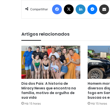
Facebook
X
Linkedin
Messenger
Compartilhar via e-mail
Compartilhar
Artigos relacionados
Dia dos Pais: A historia de
Homem morr
Miracy Neves que encontra na
diversos di
família, motivo de orgulho de
fogo em San
sua vida
buscaa os e
Há 15 horas
Há 15 horas