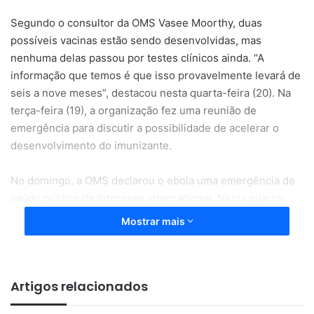
Segundo o consultor da OMS Vasee Moorthy, duas
possíveis vacinas estão sendo desenvolvidas, mas
nenhuma delas passou por testes clínicos ainda. “A
informação que temos é que isso provavelmente levará de
seis a nove meses”, destacou nesta quarta-feira (20). Na
terça-feira (19), a organização fez uma reunião de
emergência para discutir a possibilidade de acelerar o
desenvolvimento do imunizante.
No domingo, a OMS declarou o ebola uma emergência de
saúde pública de interesse internacional. Nesta quarta-
feira (20), a organização avaliou que o risco de
Mostrar mais
disseminação do ebola é considerado alto dentro do
Congo e em países vizinhos, mas segue baixo em escala
global. Até o momento, são 528 casos suspeitos e 132
Artigos relacionados
mortes causadas pela variante
Bundibugyo virus
.