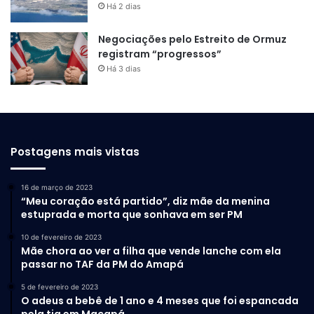
Há 2 dias
Negociações pelo Estreito de Ormuz
registram “progressos”
Há 3 dias
Postagens mais vistas
16 de março de 2023
“Meu coração está partido”, diz mãe da menina
estuprada e morta que sonhava em ser PM
10 de fevereiro de 2023
Mãe chora ao ver a filha que vende lanche com ela
passar no TAF da PM do Amapá
5 de fevereiro de 2023
O adeus a bebê de 1 ano e 4 meses que foi espancada
pela tia em Macapá