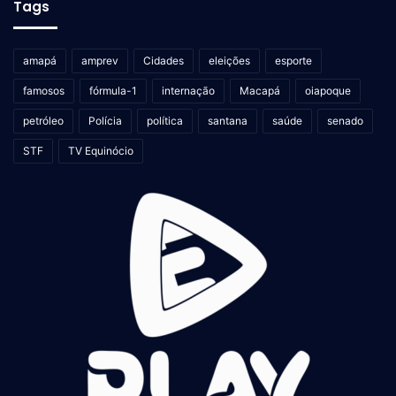
Tags
amapá
amprev
Cidades
eleições
esporte
famosos
fórmula-1
internação
Macapá
oiapoque
petróleo
Polícia
política
santana
saúde
senado
STF
TV Equinócio