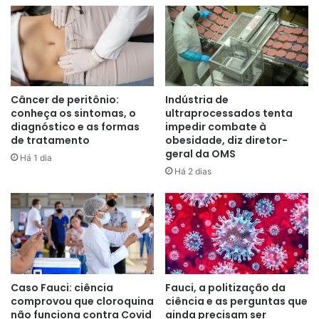
A taxa média de letalidade da doença é de cerca de 50%.
Em surtos anteriores, as taxas de letalidade variaram de
25% a 90%.
Câncer de peritônio:
Indústria de
conheça os sintomas, o
ultraprocessados tenta
diagnóstico e as formas
impedir combate à
de tratamento
obesidade, diz diretor-
geral da OMS
Há 1 dia
Há 2 dias
Caso Fauci: ciência
Fauci, a politização da
comprovou que cloroquina
ciência e as perguntas que
não funciona contra Covid
ainda precisam ser