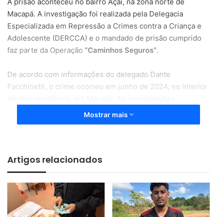
A prisão aconteceu no bairro Açaí, na zona norte de
Macapá. A investigação foi realizada pela Delegacia
Especializada em Repressão a Crimes contra a Criança e
Adolescente (DERCCA) e o mandado de prisão cumprido
faz parte da Operação
“Caminhos Seguros”
.
De acordo com informações do delegado Dante
Facchinetti, o crime ocorreu em junho de 2024, no interior
de uma residência, em Macapá. As investigações
demonstraram que o indivíduo se aproveitou de um
Mostrar mais
momento a sós com a vítima, uma criança autista de 5 anos
de idade, para praticar atos libidinosos. O indivíduo é tio
por afinidade da vítima.
Artigos relacionados
O homem preso foi encaminhado ao IAPEN para iniciar o
cumprimento da pena de 13 anos e 3 meses de reclusão.