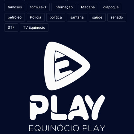
famosos
fórmula-1
internação
Macapá
oiapoque
petróleo
Polícia
política
santana
saúde
senado
STF
TV Equinócio