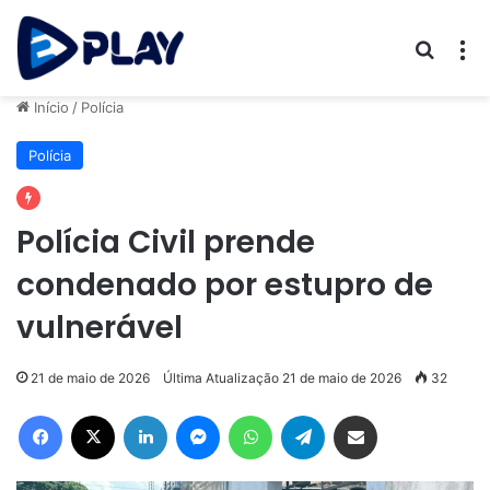
Procur
M
Início
/
Polícia
Polícia
Polícia Civil prende
condenado por estupro de
vulnerável
21 de maio de 2026
Última Atualização 21 de maio de 2026
32
Facebook
X
Linkedin
Messenger
WhatsApp
Telegram
Compartilhar via e-mail