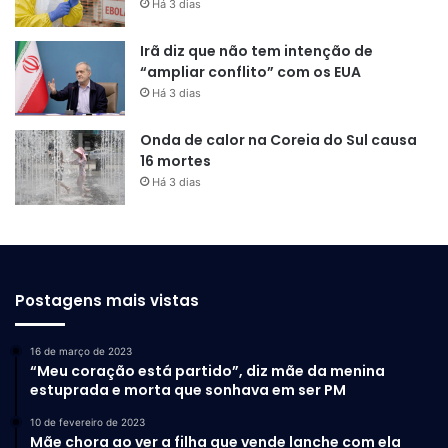
Há 3 dias
Irã diz que não tem intenção de
“ampliar conflito” com os EUA
Há 3 dias
Onda de calor na Coreia do Sul causa
16 mortes
Há 3 dias
Postagens mais vistas
16 de março de 2023
“Meu coração está partido”, diz mãe da menina
estuprada e morta que sonhava em ser PM
10 de fevereiro de 2023
Mãe chora ao ver a filha que vende lanche com ela