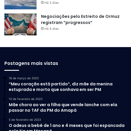
Há 3 dias
Negociações pelo Estreito de Ormuz
registram “progressos”
Há 4 dias
Postagens mais vistas
16 de março de 2023
“Meu coração está partido”, diz mãe da menina
estuprada e morta que sonhava em ser PM
10 de fevereiro de 2023
Mãe chora ao ver a filha que vende lanche com ela
passar no TAF da PM do Amapá
5 de fevereiro de 2023
O adeus a bebê de 1 ano e 4 meses que foi espancada
pela tia em Macapá