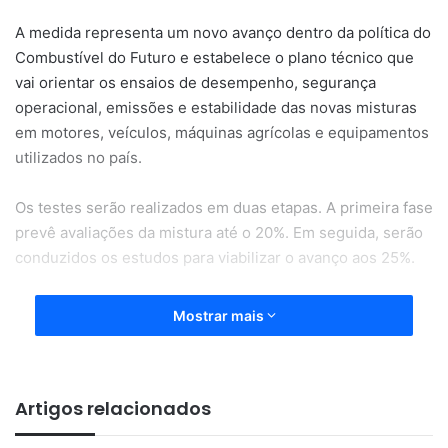
A medida representa um novo avanço dentro da política do
Combustível do Futuro e estabelece o plano técnico que
vai orientar os ensaios de desempenho, segurança
operacional, emissões e estabilidade das novas misturas
em motores, veículos, máquinas agrícolas e equipamentos
utilizados no país.
Os testes serão realizados em duas etapas. A primeira fase
prevê avaliações da mistura até o 20%. Em seguida, serão
conduzidos os estudos para viabilizar o avanço aos 25%.
O processo reunirá representantes do Governo Federal,
Mostrar mais
universidades, laboratórios, montadoras, distribuidoras de
combustíveis, produtores de biodiesel e entidades do
setor produtivo.
Artigos relacionados
A expectativa do segmento é que a iniciativa traga maior