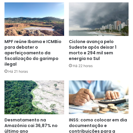
previsibilidade para a política nacional de biocombustíveis
e fortaleça o posicionamento do Brasil na transição
energética global.
Segundo a Associação dos Produtores de Biocombustíveis
do Brasil (Aprobio), o avanço do biodiesel pode ampliar a
MPF reúne Ibama e ICMBio
Ciclone avança pelo
para debater o
Sudeste após deixar 1
segurança energética do país, além de agregar valor à
aperfeiçoamento da
morto e 294 mil sem
cadeia agropecuária brasileira.
fiscalização do garimpo
energia no Sul
ilegal
Há 22 horas
A entidade também destaca impactos positivos na geração
Há 21 horas
de empregos e na descarbonização da matriz de
transportes nacional.
Desmatamento na
INSS: como colocar em dia
Amazônia cai 36,87% no
documentação e
último ano
contribuições para a