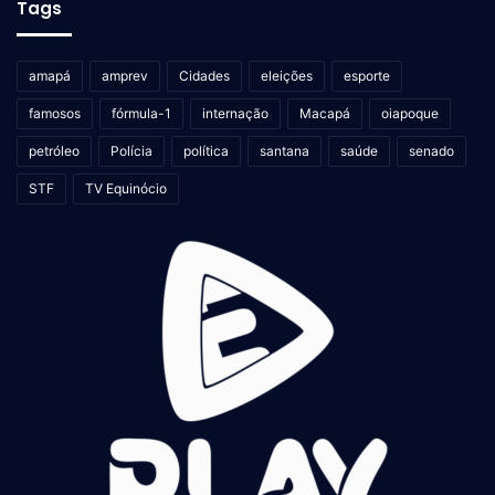
Tags
amapá
amprev
Cidades
eleições
esporte
famosos
fórmula-1
internação
Macapá
oiapoque
petróleo
Polícia
política
santana
saúde
senado
STF
TV Equinócio