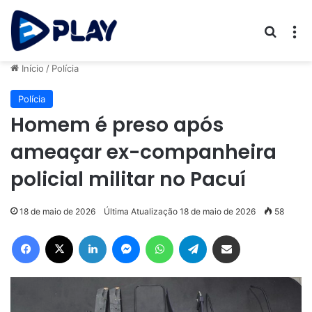
Procur
M
Início
/
Polícia
Polícia
Homem é preso após
ameaçar ex-companheira
policial militar no Pacuí
18 de maio de 2026
Última Atualização 18 de maio de 2026
58
Facebook
X
Linkedin
Messenger
WhatsApp
Telegram
Compartilhar via e-mail