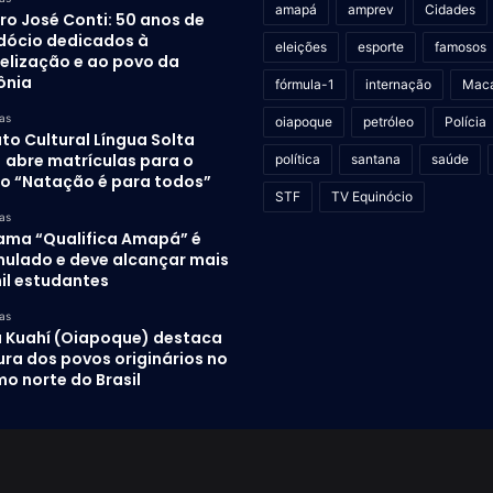
amapá
amprev
Cidades
ro José Conti: 50 anos de
dócio dedicados à
eleições
esporte
famosos
elização e ao povo da
ônia
fórmula-1
internação
Mac
as
oiapoque
petróleo
Polícia
uto Cultural Língua Solta
) abre matrículas para o
política
santana
saúde
to “Natação é para todos”
STF
TV Equinócio
as
ama “Qualifica Amapá” é
mulado e deve alcançar mais
il estudantes
as
 Kuahí (Oiapoque) destaca
ura dos povos originários no
o norte do Brasil