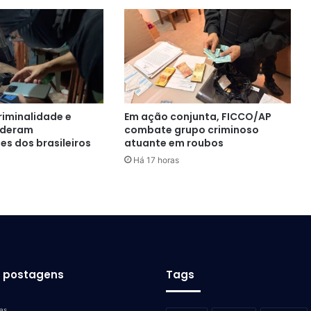
criminalidade e
Em ação conjunta, FICCO/AP
ideram
combate grupo criminoso
s dos brasileiros
atuante em roubos
Há 17 horas
s postagens
Tags
as