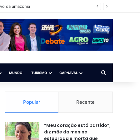
 para todos”
Procurar por
MUNDO
TURISMO
CARNAVAL
Popular
Recente
“Meu coração está partido”,
diz mãe da menina
estuprada e morta que