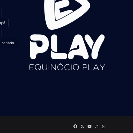
apá
senado
Facebook
X
YouTube
Instagram
whatsapp