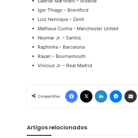
Gabriel Martinelli – Arsenal
Igor Thiago – Brentford
Luiz Henrique – Zenit
Matheus Cunha – Manchester United
Neymar Jr. – Santos
Raphinha – Barcelona
Rayan – Bournemouth
Vinicius Jr. – Real Madrid
Facebook
X
Linkedin
Messen
Comp
Compartilhar
Artigos relacionados