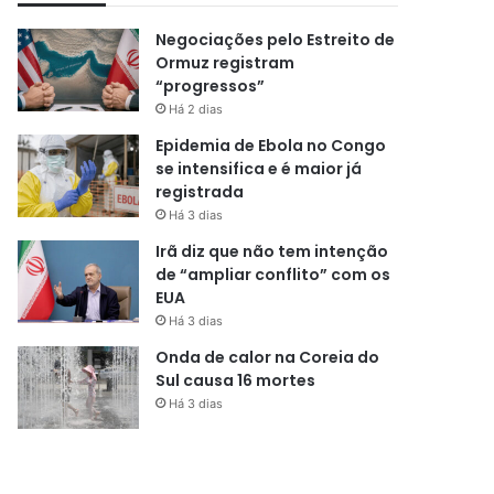
Negociações pelo Estreito de
Ormuz registram
“progressos”
Há 2 dias
Epidemia de Ebola no Congo
se intensifica e é maior já
registrada
Há 3 dias
Irã diz que não tem intenção
de “ampliar conflito” com os
EUA
Há 3 dias
Onda de calor na Coreia do
Sul causa 16 mortes
Há 3 dias