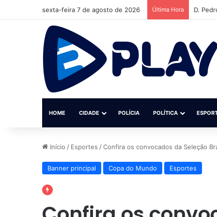
sexta-feira 7 de agosto de 2026
Última Hora
Institu
HOME
CIDADE
POLÍCIA
POLÍTICA
ESPOR
Início
/
Esportes
/
Confira os convocados da Seleção Br
Banner principal
Copa do Mundo
Esportes
Confira os convo