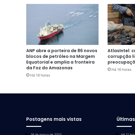
ANP abre a porteira de 86 novos
AtlasIntel: 
blocos de petróleo na Margem
corrupção l
Equatorial e amplia a fronteira
preocupaçõe
da Foz do Amazonas
Há 16 horas
Há 16 horas
Postagens mais vistas
Última
16 de março de 2023
Há 11 hor