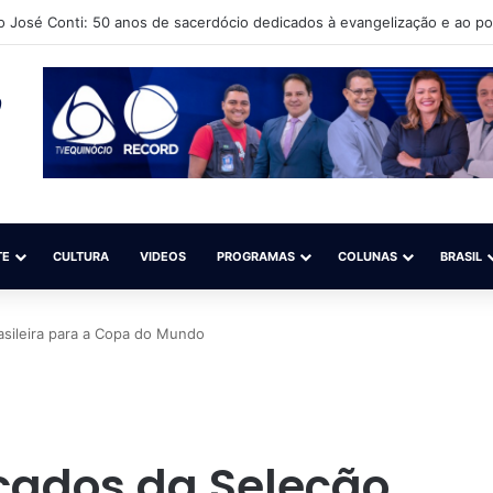
to Cultural Língua Solta (Iacls) abre matrículas para o projeto “Natação é
TE
CULTURA
VIDEOS
PROGRAMAS
COLUNAS
BRASIL
asileira para a Copa do Mundo
cados da Seleção