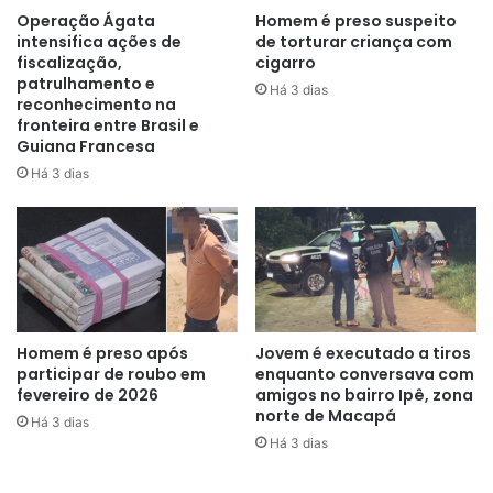
Operação Ágata
Homem é preso suspeito
intensifica ações de
de torturar criança com
fiscalização,
cigarro
patrulhamento e
Após serem acionados, policiais civis se deslocaram
Há 3 dias
reconhecimento na
imediatamente até o local dos fatos, porém o adolescente
fronteira entre Brasil e
já havia fugido. Durante diligências realizadas nas
Guiana Francesa
proximidades, a equipe conseguiu localizar o suspeito
Há 3 dias
escondido dentro de um lago, em um terreno baldio. Ele
foi apreendido e encaminhado à Delegacia de Polícia de
Porto Grande para os procedimentos cabíveis.
A faca utilizada no ato infracional foi encontrada e
apreendida pelos policiais. Já a vítima, devido à gravidade
Homem é preso após
Jovem é executado a tiros
dos ferimentos, precisou ser transferida para o município
participar de roubo em
enquanto conversava com
de Macapá, onde recebeu atendimento médico
fevereiro de 2026
amigos no bairro Ipê, zona
norte de Macapá
especializado.
Há 3 dias
Há 3 dias