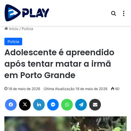
Procur
M
Início
/
Polícia
Polícia
Adolescente é apreendido
após tentar matar a irmã
em Porto Grande
18 de maio de 2026
Última Atualização 18 de maio de 2026
60
Facebook
X
Linkedin
Messenger
WhatsApp
Telegram
Compartilhar via e-mail