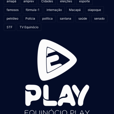
amapá
amprev
Cidades
eleições
esporte
famosos
fórmula-1
internação
Macapá
oiapoque
petróleo
Polícia
política
santana
saúde
senado
STF
TV Equinócio