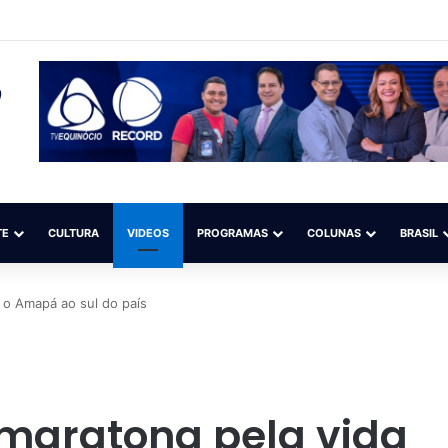
ança pelo Sudeste após deixar 1 morto e 294 mil sem energia no Sul
TE
CULTURA
VIDEOS
PROGRAMAS
COLUNAS
BRASIL
 o Amapá ao sul do país
maratona pela vida