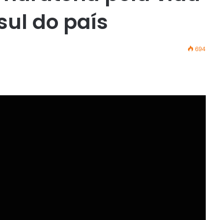
ul do país
694
r
ail