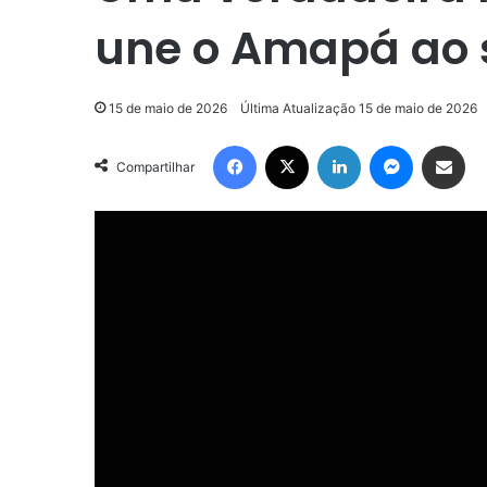
une o Amapá ao s
15 de maio de 2026
Última Atualização 15 de maio de 2026
Facebook
X
Linkedin
Messenge
Compartilhar via e-m
Compartilhar