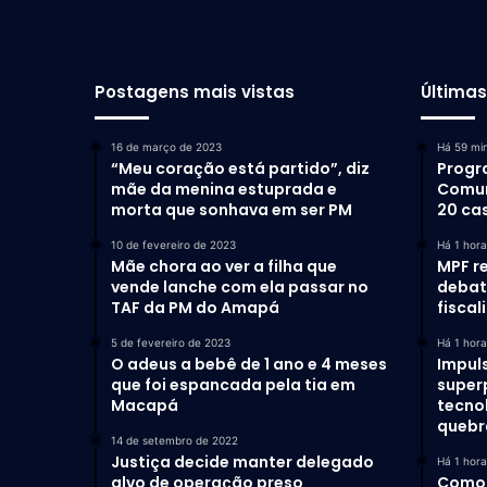
Postagens mais vistas
Última
16 de março de 2023
Há 59 mi
“Meu coração está partido”, diz
Progr
mãe da menina estuprada e
Comun
morta que sonhava em ser PM
20 ca
10 de fevereiro de 2023
Há 1 hora
Mãe chora ao ver a filha que
MPF r
vende lanche com ela passar no
debat
TAF da PM do Amapá
fiscal
5 de fevereiro de 2023
Há 1 hora
O adeus a bebê de 1 ano e 4 meses
Impul
que foi espancada pela tia em
super
Macapá
tecno
quebr
14 de setembro de 2022
Justiça decide manter delegado
Há 1 hora
alvo de operação preso
Como 