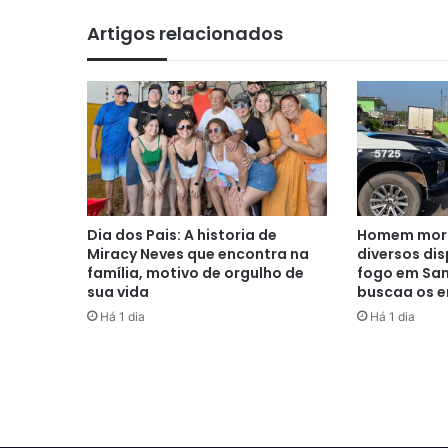
Artigos relacionados
Dia dos Pais: A historia de
Homem morr
Miracy Neves que encontra na
diversos di
família, motivo de orgulho de
fogo em San
sua vida
buscaa os e
Há 1 dia
Há 1 dia