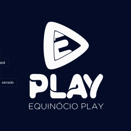
apá
senado