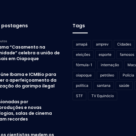
s postagens
Tags
nutos
amapá
amprev
Cidades
ama “Casamento na
idade” celebra a união de
eleições
esporte
famosos
sais em Oiapoque
fórmula-1
internação
Mac
eúne Ibama e ICMBio para
oiapoque
petróleo
Polícia
er o aperfeiçoamento da
ização do garimpo ilegal
política
santana
saúde
STF
TV Equinócio
sionadas por
produções e novas
logias, salas de cinema
am recordes
os cientistas medem os