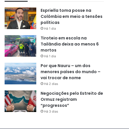
Espriella toma posse na
Colômbia em meio a tensões
políticas
Há 1 dia
Tiroteio em escola na
Tailândia deixa ao menos 6
mortos
Há 1 dia
Por que Nauru – um dos
menores países do mundo –
vai trocar de nome
Há 2 dias
Negociações pelo Estreito de
Ormuz registram
“progressos”
Há 3 dias