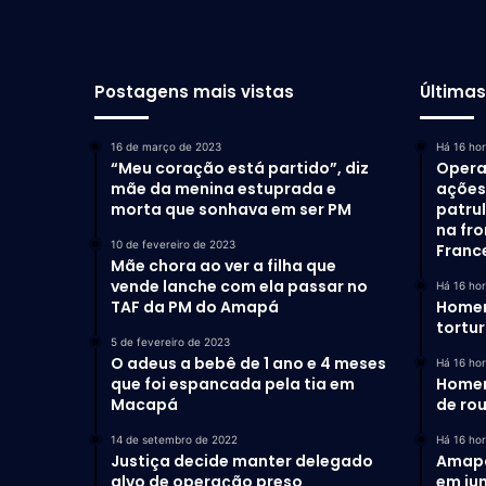
Postagens mais vistas
Última
16 de março de 2023
Há 16 ho
“Meu coração está partido”, diz
Opera
mãe da menina estuprada e
ações 
morta que sonhava em ser PM
patru
na fro
10 de fevereiro de 2023
Franc
Mãe chora ao ver a filha que
vende lanche com ela passar no
Há 16 ho
TAF da PM do Amapá
Homem
tortu
5 de fevereiro de 2023
O adeus a bebê de 1 ano e 4 meses
Há 16 ho
que foi espancada pela tia em
Homem
Macapá
de ro
14 de setembro de 2022
Há 16 ho
Justiça decide manter delegado
Amapá 
alvo de operação preso
em ju