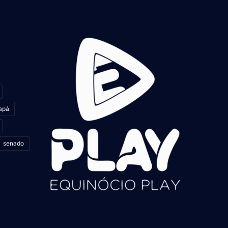
apá
senado