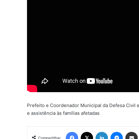
Prefeito e Coordenador Municipal da Defesa Civil 
e assistência às famílias afetadas
Facebook
X
Linkedin
Messen
Comp
Compartilhar