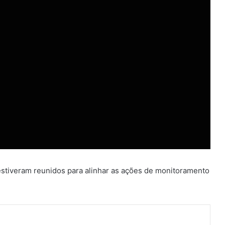
estiveram reunidos para alinhar as ações de monitoramento
ger
artilhar via e-mail