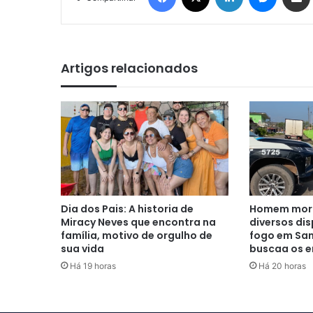
Artigos relacionados
Dia dos Pais: A historia de
Homem morr
Miracy Neves que encontra na
diversos di
família, motivo de orgulho de
fogo em San
sua vida
buscaa os e
Há 19 horas
Há 20 horas