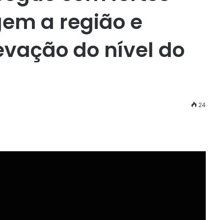
em a região e
vação do nível do
24
r
ail