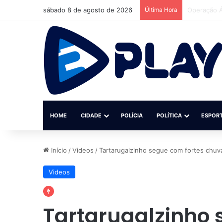
sábado 8 de agosto de 2026
Última Hora
Homem é pr
HOME
CIDADE
POLÍCIA
POLÍTICA
ESPOR
Início
/
Videos
/
Tartarugalzinho segue com fortes chuva
Videos
Tartarugalzinho 