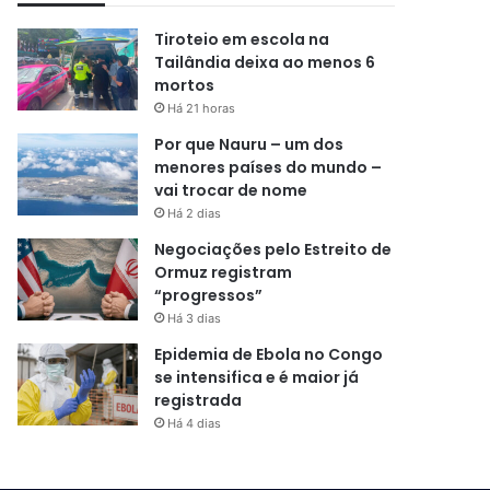
Tiroteio em escola na
Tailândia deixa ao menos 6
mortos
Há 21 horas
Por que Nauru – um dos
menores países do mundo –
vai trocar de nome
Há 2 dias
Negociações pelo Estreito de
Ormuz registram
“progressos”
Há 3 dias
Epidemia de Ebola no Congo
se intensifica e é maior já
registrada
Há 4 dias