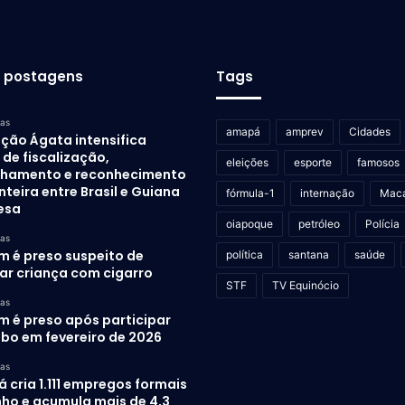
s postagens
Tags
ras
amapá
amprev
Cidades
ção Ágata intensifica
de fiscalização,
eleições
esporte
famosos
lhamento e reconhecimento
nteira entre Brasil e Guiana
fórmula-1
internação
Mac
esa
oiapoque
petróleo
Polícia
ras
 é preso suspeito de
política
santana
saúde
rar criança com cigarro
STF
TV Equinócio
ras
 é preso após participar
ubo em fevereiro de 2026
ras
cria 1.111 empregos formais
nho e acumula mais de 4,3