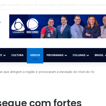
eso suspeito de torturar criança com cigarro
TE
CULTURA
VIDEOS
PROGRAMAS
COLUNAS
BRASIL
s que atingem a região e provocaram a elevação do nível do rio
segue com fortes