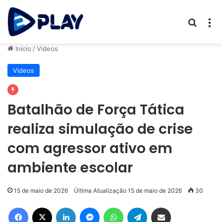
Procur
M
Início
/
Videos
Videos
Batalhão de Força Tática
realiza simulação de crise
com agressor ativo em
ambiente escolar
15 de maio de 2026
Última Atualização 15 de maio de 2026
30
Facebook
X
Linkedin
Messenger
WhatsApp
Telegram
Compartilhar via e-mail