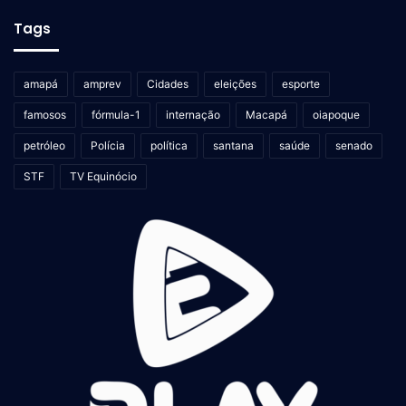
Tags
amapá
amprev
Cidades
eleições
esporte
famosos
fórmula-1
internação
Macapá
oiapoque
petróleo
Polícia
política
santana
saúde
senado
STF
TV Equinócio