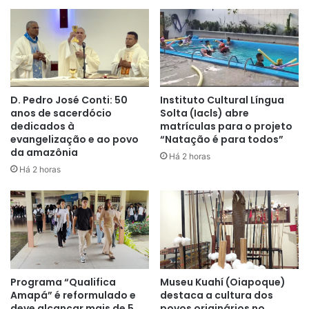
D. Pedro José Conti: 50
Instituto Cultural Língua
anos de sacerdócio
Solta (Iacls) abre
dedicados à
matrículas para o projeto
evangelização e ao povo
“Natação é para todos”
da amazônia
Há 2 horas
Há 2 horas
Programa “Qualifica
Museu Kuahí (Oiapoque)
Amapá” é reformulado e
destaca a cultura dos
deve alcançar mais de 5
povos originários no