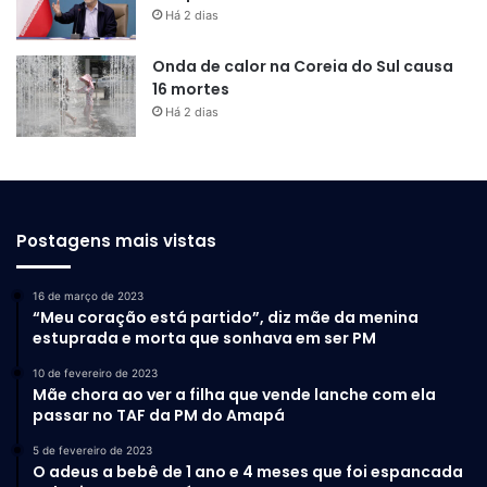
Há 2 dias
Onda de calor na Coreia do Sul causa
16 mortes
Há 2 dias
Postagens mais vistas
16 de março de 2023
“Meu coração está partido”, diz mãe da menina
estuprada e morta que sonhava em ser PM
10 de fevereiro de 2023
Mãe chora ao ver a filha que vende lanche com ela
passar no TAF da PM do Amapá
5 de fevereiro de 2023
O adeus a bebê de 1 ano e 4 meses que foi espancada