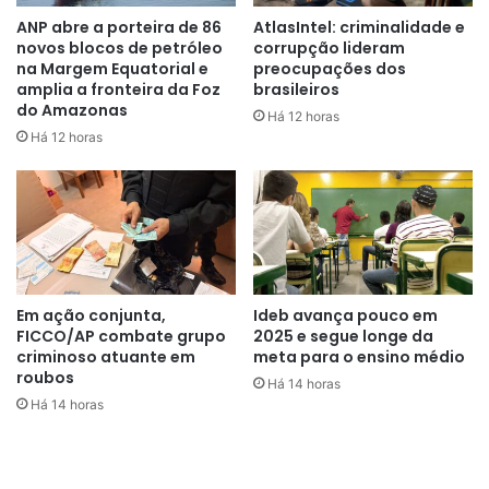
ANP abre a porteira de 86
AtlasIntel: criminalidade e
novos blocos de petróleo
corrupção lideram
na Margem Equatorial e
preocupações dos
amplia a fronteira da Foz
brasileiros
do Amazonas
Há 12 horas
Há 12 horas
Em ação conjunta,
Ideb avança pouco em
FICCO/AP combate grupo
2025 e segue longe da
criminoso atuante em
meta para o ensino médio
roubos
Há 14 horas
Há 14 horas