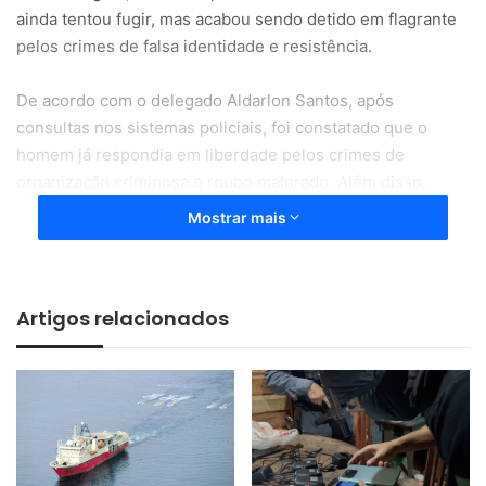
ainda tentou fugir, mas acabou sendo detido em flagrante
pelos crimes de falsa identidade e resistência.
De acordo com o delegado Aldarlon Santos, após
consultas nos sistemas policiais, foi constatado que o
homem já respondia em liberdade pelos crimes de
organização criminosa e roubo majorado. Além disso,
havia um mandado de prisão preventiva em aberto pelos
Mostrar mais
crimes de homicídio qualificado, corrupção de menores e
promover organização criminosa com agravante pelo uso
de arma de fogo.
Artigos relacionados