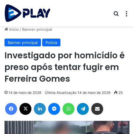
Procur
M
Início
/
Banner principal
Banner principal
Polícia
Investigado por homicídio é
preso após tentar fugir em
Ferreira Gomes
14 de maio de 2026
Última Atualização 14 de maio de 2026
25
Facebook
X
Linkedin
Messenger
WhatsApp
Telegram
Compartilhar via e-mail