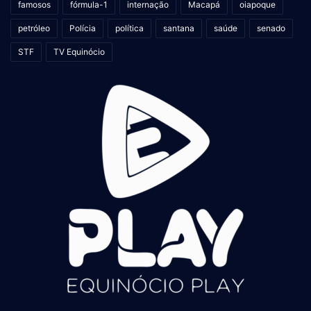
famosos
fórmula-1
internação
Macapá
oiapoque
petróleo
Polícia
política
santana
saúde
senado
STF
TV Equinócio