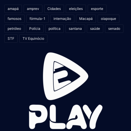
amapá
amprev
Cidades
eleições
esporte
famosos
fórmula-1
internação
Macapá
oiapoque
petróleo
Polícia
política
santana
saúde
senado
STF
TV Equinócio