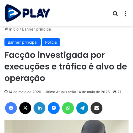
Procur
M
Início
/
Banner principal
Banner principal
Polícia
Facção investigada por
execuções e tráfico é alvo de
operação
14 de maio de 2026
Última Atualização 14 de maio de 2026
71
Facebook
X
Linkedin
Messenger
WhatsApp
Telegram
Compartilhar via e-mail