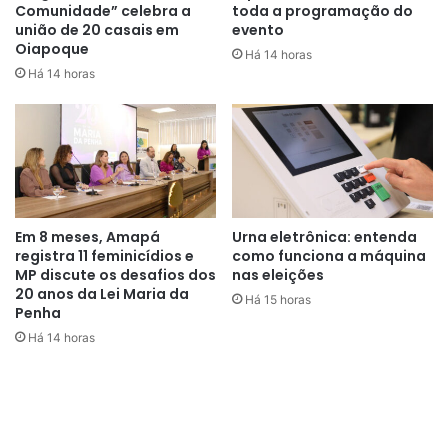
Comunidade” celebra a
toda a programação do
gerações,
união de 20 casais em
evento
erguer, no lugar do medo, a cultura da paz.
Oiapoque
Há 14 horas
Há 14 horas
Que nenhuma mulher seja silenciada,
que nenhuma mãe seja reduzida à resistência solitária,
que o lar – esse primeiro território da humanidade –
seja espaço de dignidade, nunca de opressão.
A igualdade não é concessão:
Em 8 meses, Amapá
Urna eletrônica: entenda
é fundamento.
registra 11 feminicídios e
como funciona a máquina
É princípio que sustenta o equilíbrio do mundo
MP discute os desafios dos
nas eleições
e condição para que a vida floresça em plenitude.
20 anos da Lei Maria da
Há 15 horas
Penha
Porque onde há respeito, há futuro.
Há 14 horas
Onde há equidade, há justiça.
E onde uma mulher é reconhecida em sua inteireza,
a humanidade se reconcilia consigo mesma.