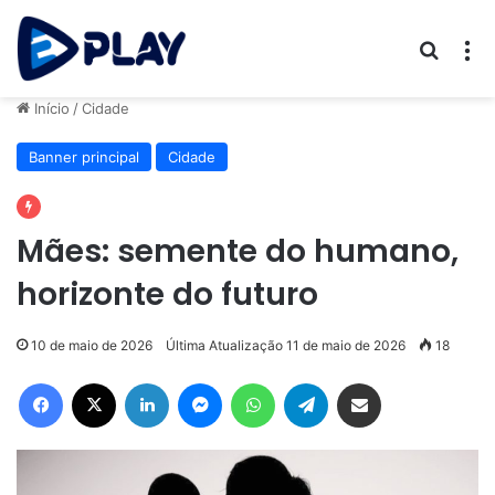
Procur
M
Início
/
Cidade
Banner principal
Cidade
Mães: semente do humano,
horizonte do futuro
10 de maio de 2026
Última Atualização 11 de maio de 2026
18
Facebook
X
Linkedin
Messenger
WhatsApp
Telegram
Compartilhar via e-mail