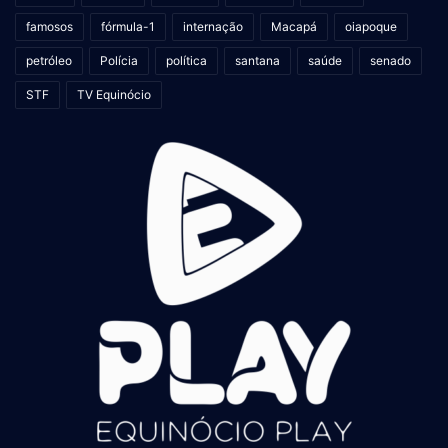
famosos
fórmula-1
internação
Macapá
oiapoque
petróleo
Polícia
política
santana
saúde
senado
STF
TV Equinócio