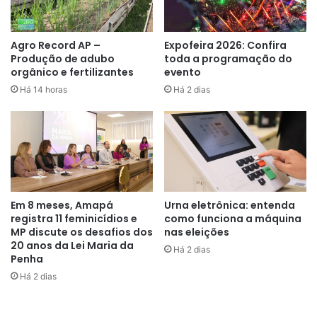
momento do incêndio e a grande nuvem de fumaça que
pôde ser vista de vários pontos da capital. Até o momento,
Agro Record AP –
Expofeira 2026: Confira
não há registro oficial de vítimas. Os bombeiros seguem
Produção de adubo
toda a programação do
realizando o trabalho de rescaldo para evitar novos focos.
orgânico e fertilizantes
evento
A equipe do Equinócio Play continua acompanhando a
Há 14 horas
Há 2 dias
ocorrência e poderá atualizar as informações no decorrer
do dia.
Em 8 meses, Amapá
Urna eletrônica: entenda
registra 11 feminicídios e
como funciona a máquina
MP discute os desafios dos
nas eleições
20 anos da Lei Maria da
Há 2 dias
Penha
Há 2 dias