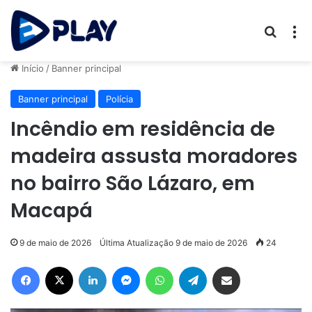
Procur
M
Início
/
Banner principal
Banner principal
Polícia
Incêndio em residência de
madeira assusta moradores
no bairro São Lázaro, em
Macapá
9 de maio de 2026
Última Atualização 9 de maio de 2026
24
Facebook
X
Linkedin
Messenger
WhatsApp
Telegram
Compartilhar via e-mail