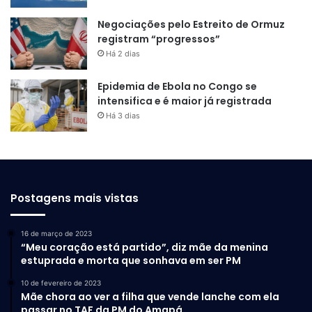
Negociações pelo Estreito de Ormuz
registram “progressos”
Há 2 dias
Epidemia de Ebola no Congo se
intensifica e é maior já registrada
Há 3 dias
Postagens mais vistas
16 de março de 2023
“Meu coração está partido”, diz mãe da menina
estuprada e morta que sonhava em ser PM
10 de fevereiro de 2023
Mãe chora ao ver a filha que vende lanche com ela
passar no TAF da PM do Amapá