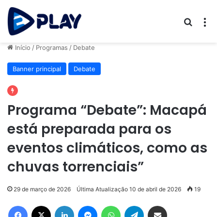
Procur
M
Início
/
Programas
/
Debate
Banner principal
Debate
Programa “Debate”: Macapá
está preparada para os
eventos climáticos, como as
chuvas torrenciais”
29 de março de 2026
Última Atualização 10 de abril de 2026
19
Facebook
X
Linkedin
Messenger
WhatsApp
Telegram
Compartilhar via e-mail