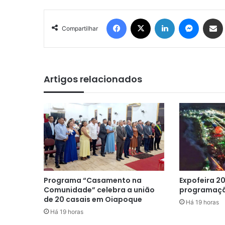
Facebook
X
Linkedin
Messen
Comp
Compartilhar
Artigos relacionados
Programa “Casamento na
Expofeira 20
Comunidade” celebra a união
programaçã
de 20 casais em Oiapoque
Há 19 horas
Há 19 horas