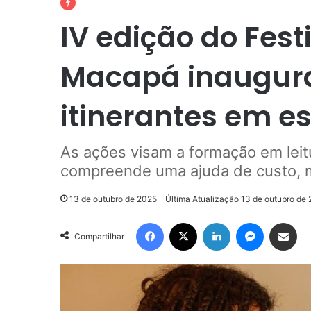
IV edição do Festi
Macapá inaugura
itinerantes em e
As ações visam a formação em leitu
compreende uma ajuda de custo, ma
13 de outubro de 2025
Última Atualização 13 de outubro de
Facebook
X
Linkedin
Messenge
Compartilhar via e-m
Compartilhar