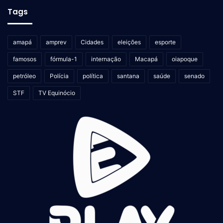
Tags
amapá
amprev
Cidades
eleições
esporte
famosos
fórmula-1
internação
Macapá
oiapoque
petróleo
Polícia
política
santana
saúde
senado
STF
TV Equinócio