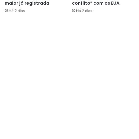
maior já registrada
conflito” com os EUA
Há 2 dias
Há 2 dias