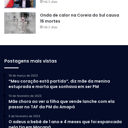
Há 2 dias
Onda de calor na Coreia do Sul causa
16 mortes
Há 2 dias
Postagens mais vistas
16 de março de 2023
“Meu coração está partido”, diz mãe da menina
estuprada e morta que sonhava em ser PM
10 de fevereiro de 2023
Mãe chora ao ver a filha que vende lanche com ela
passar no TAF da PM do Amapá
5 de fevereiro de 2023
O adeus a bebê de 1 ano e 4 meses que foi espancada
pela tia em Macapá