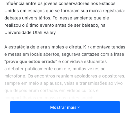
influência entre os jovens conservadores nos Estados
Unidos em espaços que se tornaram sua marca registrada:
debates universitários. Foi nesse ambiente que ele
realizou o último evento antes de ser baleado, na
Universidade Utah Valley.
A estratégia dele era simples e direta. Kirk montava tendas
e mesas em locais abertos, segurava cartazes com a frase
“prove que estou errado”
e convidava estudantes
a debater publicamente com ele, muitas vezes ao
microfone. Os encontros reuniam apoiadores e opositores,
sempre em meio a aplausos, vaias e transmissões ao vivo
que depois eram cortadas em vídeos curtos e
compartilhadas em massa nas redes sociais.
Mostrar mais
As bandeiras defendidas por Kirk incluíam a proibição total
do aborto, críticas a políticas de equidade racial, a ampla
liberação do porte de armas, a negação da