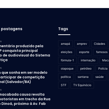
s postagens
Tags
as
amapá
amprev
Cidades
entário produzido pela
P conquista principal
eleições
esporte
famosos
o de audiovisual do Sistema
stiça
fórmula-1
internação
Mac
as
oiapoque
petróleo
Polícia
 que sonha em ser modelo
participar de competição
política
santana
saúde
nal (Salvador/BA)
STF
TV Equinócio
as
inacabada causa revolta
otoristas em trecho da Rua
 Dinoá, próximo à Av. Fab