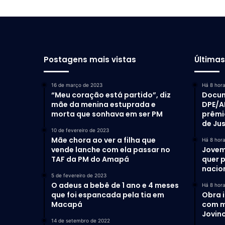
Postagens mais vistas
Última
16 de março de 2023
Há 8 hor
“Meu coração está partido”, diz
Docum
mãe da menina estuprada e
DPE/A
morta que sonhava em ser PM
prêmi
de Ju
10 de fevereiro de 2023
Mãe chora ao ver a filha que
Há 8 hor
vende lanche com ela passar no
Jovem
TAF da PM do Amapá
quer 
nacio
5 de fevereiro de 2023
O adeus a bebê de 1 ano e 4 meses
Há 8 hor
que foi espancada pela tia em
Obra 
Macapá
com m
Jovino
14 de setembro de 2022