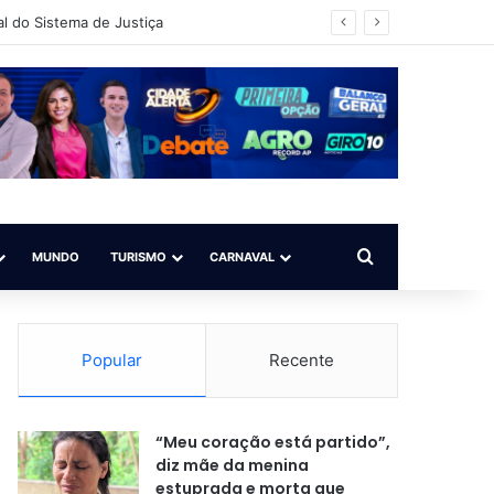
vador/BA)
Procurar por
MUNDO
TURISMO
CARNAVAL
Popular
Recente
“Meu coração está partido”,
diz mãe da menina
estuprada e morta que