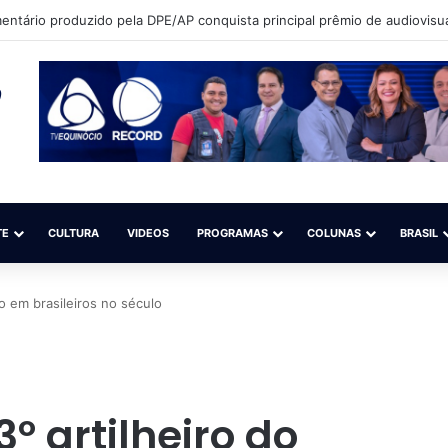
que sonha em ser modelo quer participar de competição nacional (Sal
TE
CULTURA
VIDEOS
PROGRAMAS
COLUNAS
BRASIL
o em brasileiros no século
º artilheiro do