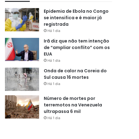
Epidemia de Ebola no Congo
se intensifica e é maior já
registrada
Há 1 dia
Irã diz que não tem intenção
de “ampliar conflito” com os
EUA
Há 1 dia
Onda de calor na Coreia do
Sul causa 16 mortes
Há 1 dia
Número de mortes por
terremotos na Venezuela
ultrapassa 6 mil
Há 1 dia