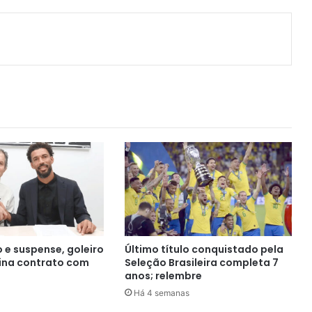
ger
artilhar via e-mail
 e suspense, goleiro
Último título conquistado pela
ina contrato com
Seleção Brasileira completa 7
anos; relembre
Há 4 semanas