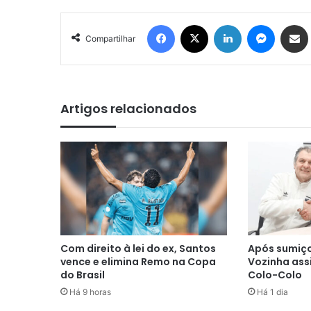
Facebook
X
Linkedin
Messen
Comp
Compartilhar
Artigos relacionados
Com direito à lei do ex, Santos
Após sumiço
vence e elimina Remo na Copa
Vozinha ass
do Brasil
Colo-Colo
Há 9 horas
Há 1 dia