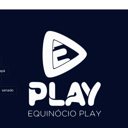
apá
senado