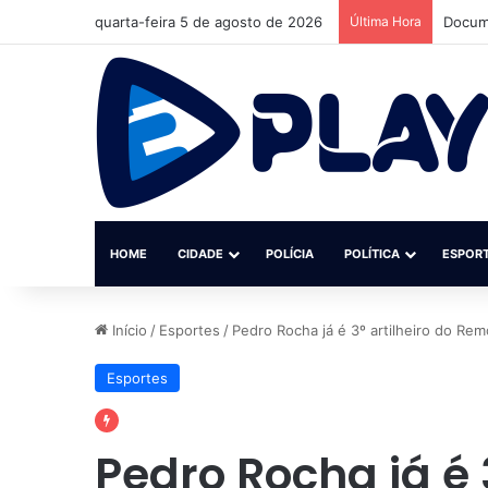
quarta-feira 5 de agosto de 2026
Última Hora
Jovem 
HOME
CIDADE
POLÍCIA
POLÍTICA
ESPOR
Início
/
Esportes
/
Pedro Rocha já é 3º artilheiro do Rem
Esportes
Pedro Rocha já é 3