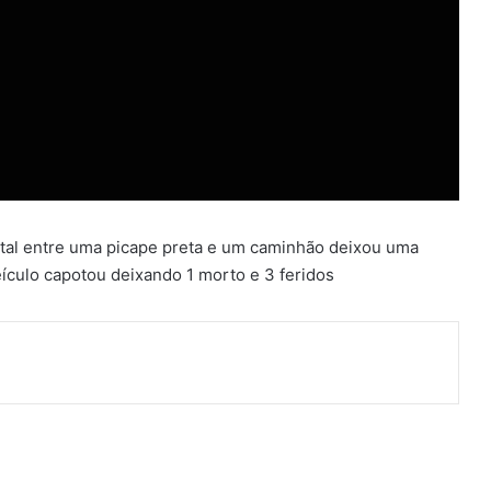
ntal entre uma picape preta e um caminhão deixou uma
veículo capotou deixando 1 morto e 3 feridos
ger
artilhar via e-mail