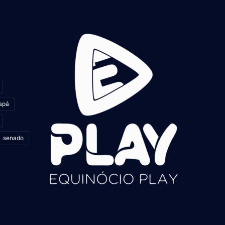
apá
senado