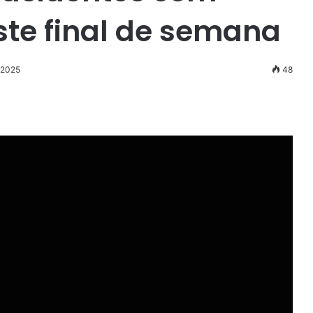
ste final de semana
 2025
48
r
ail