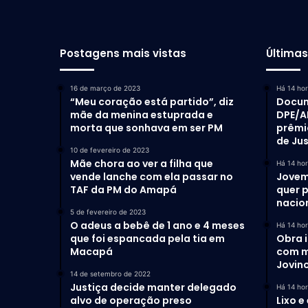
Postagens mais vistas
Última
16 de março de 2023
Há 14 ho
“Meu coração está partido”, diz
Docum
mãe da menina estuprada e
DPE/A
morta que sonhava em ser PM
prêmi
de Ju
10 de fevereiro de 2023
Mãe chora ao ver a filha que
Há 14 ho
vende lanche com ela passar no
Jovem
TAF da PM do Amapá
quer 
nacio
5 de fevereiro de 2023
O adeus a bebê de 1 ano e 4 meses
Há 14 ho
que foi espancada pela tia em
Obra 
Macapá
com m
Jovino
14 de setembro de 2022
Justiça decide manter delegado
Há 14 ho
alvo de operação preso
Lixo e