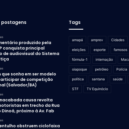
s postagens
Tags
ras
amapá
amprev
Cidades
entário produzido pela
P conquista principal
eleições
esporte
famosos
o de audiovisual do Sistema
stiça
fórmula-1
internação
Mac
ras
oiapoque
petróleo
Polícia
 que sonha em ser modelo
participar de competição
política
santana
saúde
nal (Salvador/BA)
STF
TV Equinócio
ras
inacabada causa revolta
otoristas em trecho da Rua
 Dinoá, próximo à Av. Fab
ras
 entulho obstruem ciclofaixa