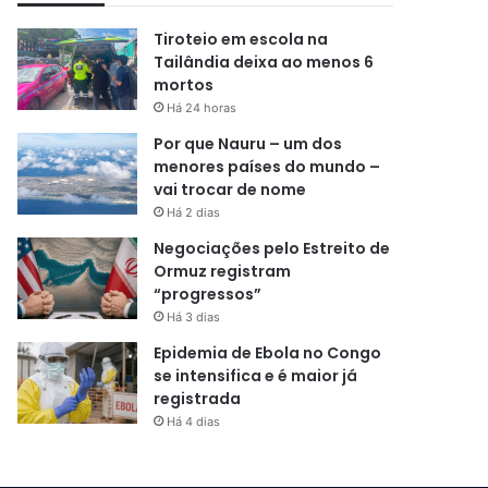
Tiroteio em escola na
Tailândia deixa ao menos 6
mortos
Há 24 horas
Por que Nauru – um dos
menores países do mundo –
vai trocar de nome
Há 2 dias
Negociações pelo Estreito de
Ormuz registram
“progressos”
Há 3 dias
Epidemia de Ebola no Congo
se intensifica e é maior já
registrada
Há 4 dias