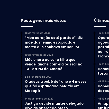
Postagens mais vistas
Última
16 de março de 2023
Há 18 ho
“Meu coração está partido”, diz
Opera
mãe da menina estuprada e
ações 
morta que sonhava em ser PM
patru
na fro
10 de fevereiro de 2023
Franc
Mãe chora ao ver a filha que
vende lanche com ela passar no
Há 18 ho
TAF da PM do Amapá
Homem
tortu
5 de fevereiro de 2023
O adeus a bebê de 1 ano e 4 meses
Há 19 ho
que foi espancada pela tia em
Homem
Macapá
de ro
14 de setembro de 2022
Há 19 ho
Justiça decide manter delegado
Amapá 
alvo de operação preso
em ju