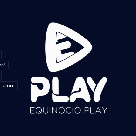
apá
senado