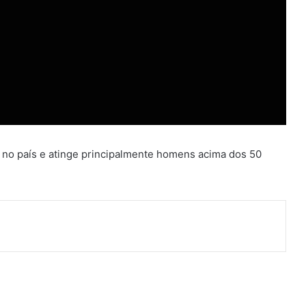
no país e atinge principalmente homens acima dos 50
ger
artilhar via e-mail