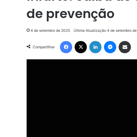
de prevenção
4 de setembro de 2025
Última Atualização 4 de setembro d
Facebook
X
Linkedin
Messenge
Compartilhar via e-m
Compartilhar