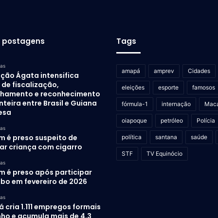
s postagens
Tags
ras
amapá
amprev
Cidades
ção Ágata intensifica
de fiscalização,
eleições
esporte
famosos
lhamento e reconhecimento
nteira entre Brasil e Guiana
fórmula-1
internação
Mac
esa
oiapoque
petróleo
Polícia
ras
 é preso suspeito de
política
santana
saúde
rar criança com cigarro
STF
TV Equinócio
ras
 é preso após participar
ubo em fevereiro de 2026
ras
cria 1.111 empregos formais
nho e acumula mais de 4,3