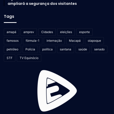
ampliará a segurança dos visitantes
Tags
amapá
amprev
Cidades
eleições
esporte
famosos
fórmula-1
internação
Macapá
oiapoque
petróleo
Polícia
política
santana
saúde
senado
STF
TV Equinócio