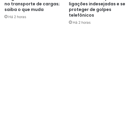
no transporte de cargas;
ligações indesejadas e se
Minas Gerais — 21.393.441
saiba o que muda
proteger de golpes
Rio de Janeiro — 17.223.547
telefônicos
Há 2 horas
Há 2 horas
Bahia — 14.870.907
Paraná — 11.890.517
Rio Grande do Sul — 11.233.263
Pernambuco — 9.562.007
Ceará — 9.268.836
Pará — 8.711.196
Santa Catarina — 8.187.029
Goiás — 7.423.629
Maranhão — 7.018.211
Paraíba — 4.164.468
Amazonas — 4.321.616
Espírito Santo — 4.126.854
Mato Grosso — 3.893.659