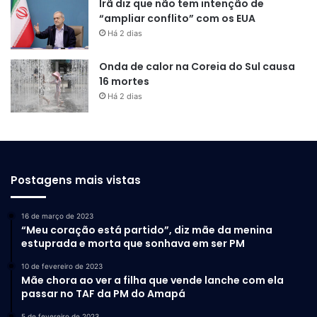
Irã diz que não tem intenção de
“ampliar conflito” com os EUA
Há 2 dias
Onda de calor na Coreia do Sul causa
16 mortes
Há 2 dias
Postagens mais vistas
16 de março de 2023
“Meu coração está partido”, diz mãe da menina
estuprada e morta que sonhava em ser PM
10 de fevereiro de 2023
Mãe chora ao ver a filha que vende lanche com ela
passar no TAF da PM do Amapá
5 de fevereiro de 2023