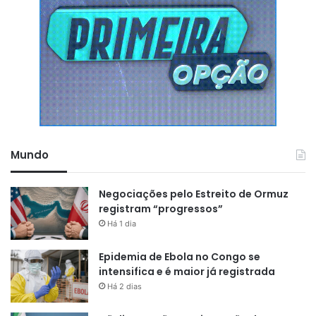
Mesmo com a mudança no perfil etário, a população
brasileira continuou crescendo, embora em ritmo mais
lento. O país passou de 197,1 milhões de habitantes em
2012 para 211,9 milhões em 2024 – um aumento de 7,5%.
A distribuição regional manteve-se desigual. O Sudeste
concentrou 41,8% da população, com 88,5 milhões de
habitantes, seguido por Nordeste (26,9%), Sul (14,7%),
Mundo
Norte (8,6%) e Centro-Oeste (8,0%).
Negociações pelo Estreito de Ormuz
registram “progressos”
Há 1 dia
Epidemia de Ebola no Congo se
intensifica e é maior já registrada
Há 2 dias