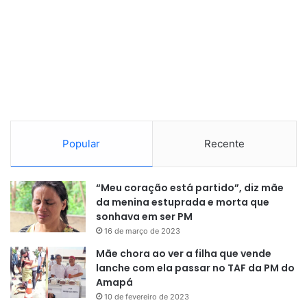
Rio Grande do Norte — 3.455.236
Piauí — 3.384.547
Mato Grosso do Sul — 2.924.631
Distrito Federal — 2.996.899
Sergipe — 2.299.425
Rondônia — 1.751.950
Tocantins — 1.586.859
Popular
Recente
Acre — 884.372
Amapá — 806.517
“Meu coração está partido”, diz mãe
Roraima — 738.772
da menina estuprada e morta que
sonhava em ser PM
Contagem populacional
16 de março de 2023
Mãe chora ao ver a filha que vende
As contagens populacionais são importantes porque
lanche com ela passar no TAF da PM do
servem de referência para vários indicadores sociais,
Amapá
econômicos e demográficos do país. Além disso, são um
10 de fevereiro de 2023