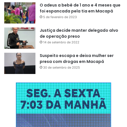
dos parâmetros utilizados pelo Tribunal de Contas da
O adeus a bebê de 1 ano e 4 meses que
União (TCU) para o cálculo dos fundos de participações de
foi espancada pela tia em Macapá
estados e municípios – por meio dos quais a União
5 de fevereiro de 2023
distribui recursos.
Justiça decide manter delegado alvo
de operação preso
Envelhecimento
14 de setembro de 2022
A Pesquisa Nacional por Amostra de Domicílios Contínua
Suspeito escapa e deixa mulher ser
(Pnad), divulgada pelo IBGE, mostrou que o Brasil está em
presa com drogas em Macapá
tendência de envelhecimento da população. A proporção
30 de setembro de 2025
de pessoas com 60 anos ou mais subiu de 11,3% em 2012
para 16,1% em 2024. Dentro desse grupo, os indivíduos
com 65 anos ou mais representam 11,2% da população
total, de 211,9 milhões.
Crescimento populacional
total