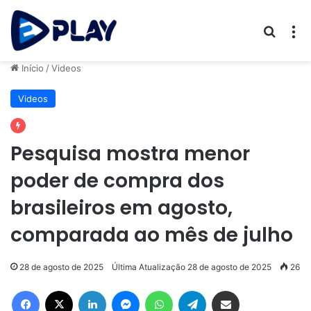
Procur
M
Início
/
Videos
Videos
Pesquisa mostra menor
poder de compra dos
brasileiros em agosto,
comparada ao mês de julho
28 de agosto de 2025
Última Atualização 28 de agosto de 2025
26
Facebook
X
Linkedin
Messenger
WhatsApp
Telegram
Compartilhar via e-mail