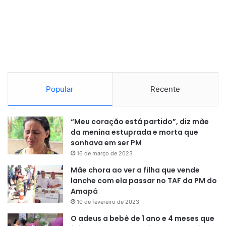
No quesito consumo, o Cruze LT 2017 surpreende. Com
gasolina, ele faz médias de 11,2 km/l na cidade e 14 km/l na
estrada, oferecendo autonomia de até 728 km em
rodovias. Já com etanol, os números são 7,6 km/l na cidade
e 9,6 km/l na estrada. Esses dados tornam o modelo uma
opção econômica para quem roda bastante, seja no dia a
Popular
Recente
dia urbano ou em viagens.
Dimensões e espaço interno
“Meu coração está partido”, diz mãe
da menina estuprada e morta que
O Cruze LT 2017 mede 4,66 metros de comprimento, 1,80
sonhava em ser PM
metro de largura e 1,48 metro de altura. O entre-eixos de
16 de março de 2023
2,70 metros garante bom espaço interno, enquanto o
Mãe chora ao ver a filha que vende
porta-malas de 440 litros atende bem às necessidades de
lanche com ela passar no TAF da PM do
Amapá
famílias ou quem precisa de espaço extra.
10 de fevereiro de 2023
O adeus a bebê de 1 ano e 4 meses que