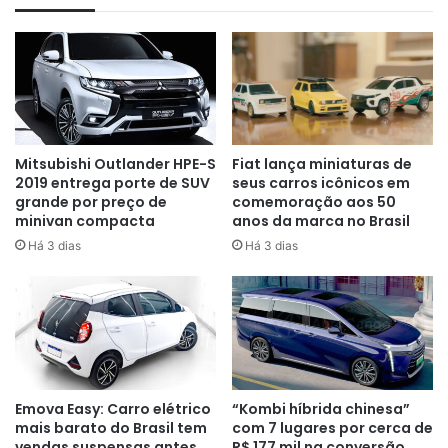
Mitsubishi Outlander HPE-S
Fiat lança miniaturas de
2019 entrega porte de SUV
seus carros icônicos em
Sobre Chevrolet Cruze LT 2017
grande por preço de
comemoração aos 50
minivan compacta
anos da marca no Brasil
Motor turbo e desempenho
Há 3 dias
Há 3 dias
convincente
O Chevrolet Cruze LT 2017 vem equipado com o motor 1.4
turboflex da família Ecotec, já conhecido por sua
durabilidade. Ele entrega até 153 cavalos com etanol e 150
com gasolina, além de 24,5 kgfm de torque. A transmissão
Emova Easy: Carro elétrico
“Kombi híbrida chinesa”
automática de seis marchas garante trocas suaves e bom
mais barato do Brasil tem
com 7 lugares por cerca de
desempenho.
vendas suspensas antes
R$ 177 mil na conversão