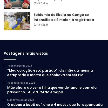
Há 3 dias
Epidemia de Ebola no Congo se
intensifica e é maior já registrada
Há 4 dias
Vale a pena investir no
Chevrolet Cruze LT 2017?
Postagens mais vistas
Para quem busca um carro usado confiável, com bom
16 de março de 2023
desempenho, consumo equilibrado e preço abaixo da
“Meu coração está partido”, diz mãe da menina
média, o Chevrolet Cruze LT 2017 é uma excelente opção.
estuprada e morta que sonhava em ser PM
10 de fevereiro de 2023
Além de ser um modelo consolidado no mercado, ele
Mãe chora ao ver a filha que vende lanche com ela
passar no TAF da PM do Amapá
entrega conforto, tecnologia e segurança por um valor
acessível.
5 de fevereiro de 2023
O adeus a bebê de 1 ano e 4 meses que foi espancada