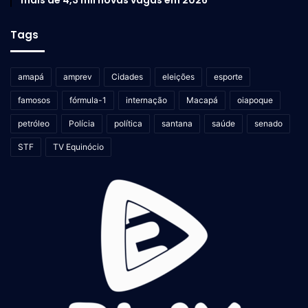
Tags
amapá
amprev
Cidades
eleições
esporte
famosos
fórmula-1
internação
Macapá
oiapoque
petróleo
Polícia
política
santana
saúde
senado
STF
TV Equinócio