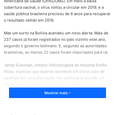
Americana da Saúde (OPAS/OMS). Em meio à baixa
cobertura vacinal, o vírus voltou a circular em 2019, e a
saúde pública brasileira precisou de 6 anos para recuperar
o resultado obtido em 2016.
Mas um surto na Bolívia acendeu um novo alerta. Mais de
237 casos já foram registrados no país vizinho este ano,
segundo o governo boliviano. E, segundo as autoridades
brasileiras, ao menos 22 casos foram importados para cá.
Jamal Suleiman, médico infectologista do Hospital Emílio
Ribas, explicou que quando acontece um único caso de
sarampo em uma população não vacinada já acende um
alerta para a vigilância. Isso porque, segundo ele, o vírus é
altamente contagioso.
Mostrar mais