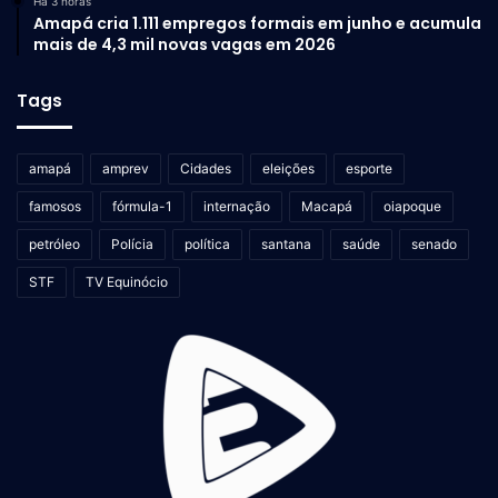
Há 3 horas
Amapá cria 1.111 empregos formais em junho e acumula
mais de 4,3 mil novas vagas em 2026
Tags
amapá
amprev
Cidades
eleições
esporte
famosos
fórmula-1
internação
Macapá
oiapoque
petróleo
Polícia
política
santana
saúde
senado
STF
TV Equinócio