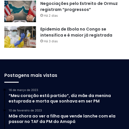
Negociações pelo Estreito de Ormuz
-Febre alta
registram “progressos”
-Mal-estar
Há 2 dias
-Manchas no corpo
-Febre alta
Epidemia de Ebola no Congo se
intensifica e é maior já registrada
Há 3 dias
Postagens mais vistas
16 de março de 2023
“Meu coração está partido”, diz mãe da menina
estuprada e morta que sonhava em ser PM
10 de fevereiro de 2023
Mãe chora ao ver a filha que vende lanche com ela
passar no TAF da PM do Amapá