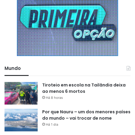
gotículas respiratórias expelidas ao respirar, falar, espirrar
ou tossir. Além disso, pode ser transmitida de forma
indireta, uma vez que o vírus sobrevive em superfícies por
algumas horas.
Ou seja, caso a pessoa entre em contato com objetos
contaminados, como maçanetas e brinquedos, e leve às
mãos ao rosto, pode ficar doente.
Mundo
Outro detalhe importante é que o sarampo se propaga com
mais facilidade em ambientes fechados e com pouca
Tiroteio em escola na Tailândia deixa
ventilação. Por isso, escolas, creches e transportes
ao menos 6 mortos
públicos podem aumentar o risco de contaminação.
Há 8 horas
Principais sintomas
Por que Nauru – um dos menores países
do mundo – vai trocar de nome
-Conjuntivite
Há 1 dia
-Falta de apetite