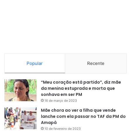
Ela está disponível para qualquer pessoa, de 12 meses a
59 anos de idade. Quando tomada aos 12 meses, deve ser
reforçada aos 15 meses. Os adultos que não se vacinaram,
ou que não se lembram de terem sido vacinados, podem
tomar a primeira dose a qualquer momento em um posto
de vacinação. A segunda dose deve ser tomada 30 dias
após a primeira.
Popular
Recente
“Meu coração está partido”, diz mãe
da menina estuprada e morta que
“A vacinação é fundamental para
sonhava em ser PM
prevenir o sarampo. A gente não
16 de março de 2023
deve só ficar alerta em relação ao
Mãe chora ao ver a filha que vende
lanche com ela passar no TAF da PM do
sarampo na presença de surto,
Amapá
porque o que a gente precisa
10 de fevereiro de 2023