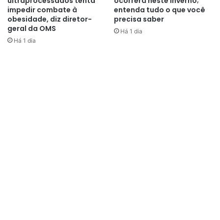
ultraprocessados tenta
ocorrerá neste inverno;
explicou o médico infectologista
impedir combate à
entenda tudo o que você
obesidade, diz diretor-
precisa saber
Jamal Suleiman.
geral da OMS
Há 1 dia
Há 1 dia
Vale destacar que a fronteira entre os dois países tem
cerca de 3.423 quilômetros, sendo esta a maior fronteira
terrestre do Brasil. Portanto, como orientado pelo
especialista, os cuidados contra o sarampo devem ser
redobrados tanto entre os moradores como entre os
turistas do Acre, Mato Grosso, Mato Grosso do Sul e
Rondônia.
E a vacinação é a única forma eficaz de prevenção contra o
sarampo. O Sistema Único de Saúde (SUS) oferece
gratuitamente a vacina tríplice viral, que, além de proteger
contra o sarampo, protege contra a rubéola e a caxumba.