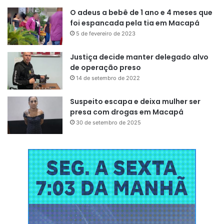
evitar é o surgimento de novos
O adeus a bebê de 1 ano e 4 meses que
foi espancada pela tia em Macapá
surtos. Nós precisamos manter
5 de fevereiro de 2023
altas taxas de cobertura vacinal
na população geral”
, reforçou o
Justiça decide manter delegado alvo
de operação preso
infectologista.
14 de setembro de 2022
Suspeito escapa e deixa mulher ser
Como o sarampo ataca e
presa com drogas em Macapá
30 de setembro de 2025
quais são os sintomas
O sarampo é uma doença infecciosa extremamente
contagiosa. O índice de propagação pode ser de 90% em
ambientes fechados. Isso significa que de cada 10 pessoas
não vacinadas, 9 podem ser infectadas.
O vírus pode ser transmitido de forma direta, através de