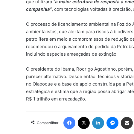
que utilizará
“a maior estrutura de resposta a eme
companhia”
, com tecnologias voltadas à precisão,
O processo de licenciamento ambiental na Foz do 
ambientalistas, que alertam para riscos à biodiver
petrolífera em meio a compromissos de redução de
recomendou o arquivamento do pedido da Petrobras
incluindo espécies ameaçadas de extinção.
O presidente do Ibama, Rodrigo Agostinho, porém, 
parecer alternativo. Desde então, técnicos vistor
no Oiapoque e a base de apoio construída pela Pe
estratégica e estima que a região possa abrigar até
R$ 1 trilhão em arrecadação.
Facebook
X
Linkedin
Messen
Comp
Compartilhar