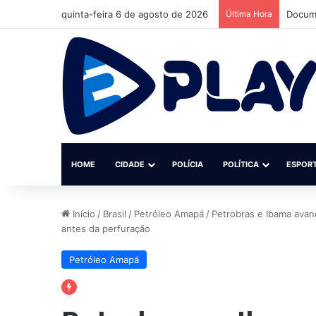
quinta-feira 6 de agosto de 2026
Última Hora
Docume
HOME
CIDADE
POLÍCIA
POLÍTICA
ESPOR
Início
/
Brasil
/
Petróleo Amapá
/
Petrobras e Ibama avan
antes da perfuração
Petróleo Amapá