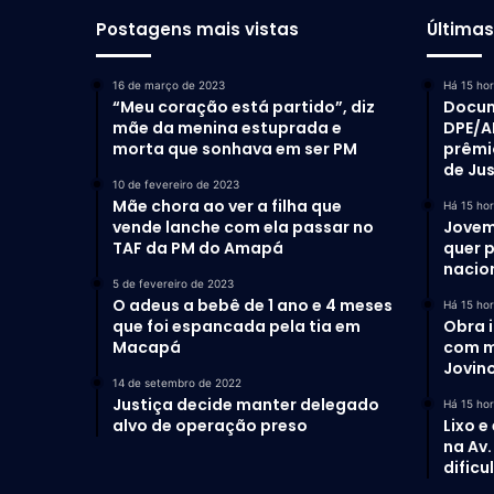
Postagens mais vistas
Última
16 de março de 2023
Há 15 ho
“Meu coração está partido”, diz
Docum
mãe da menina estuprada e
DPE/A
morta que sonhava em ser PM
prêmi
de Ju
10 de fevereiro de 2023
Mãe chora ao ver a filha que
Há 15 ho
vende lanche com ela passar no
Jovem
TAF da PM do Amapá
quer 
nacio
5 de fevereiro de 2023
O adeus a bebê de 1 ano e 4 meses
Há 15 ho
que foi espancada pela tia em
Obra 
Macapá
com m
Jovino
14 de setembro de 2022
Justiça decide manter delegado
Há 15 ho
alvo de operação preso
Lixo e
na Av
dific