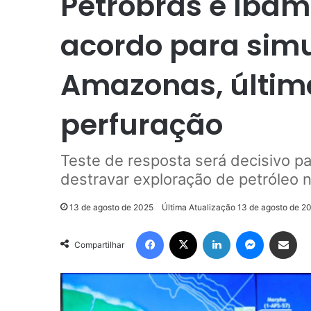
Petrobras e Ib
acordo para simu
Amazonas, últim
perfuração
Teste de resposta será decisivo pa
destravar exploração de petróleo n
13 de agosto de 2025
Última Atualização 13 de agosto de 2
Facebook
X
Linkedin
Messenge
Compartilhar via e-m
Compartilhar