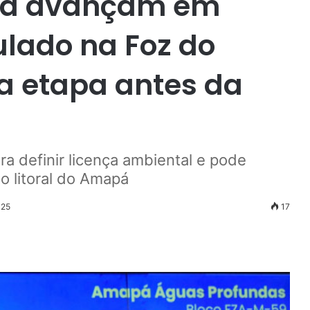
ama avançam em
lado na Foz do
a etapa antes da
ra definir licença ambiental e pode
o litoral do Amapá
025
17
r
ail