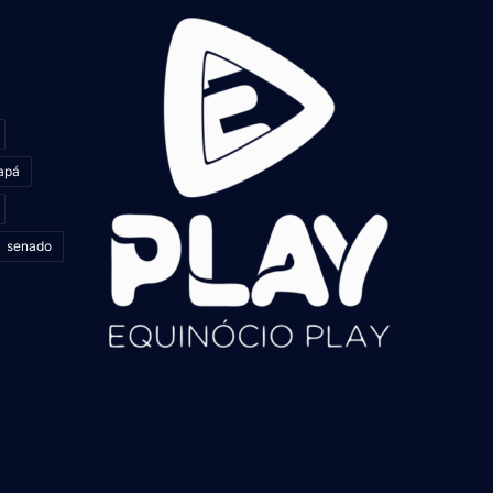
apá
senado