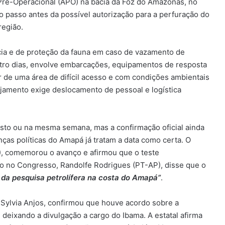
 Pré-Operacional (APO) na bacia da Foz do Amazonas, no
mo passo antes da possível autorização para a perfuração do
região.
ia e de proteção da fauna em caso de vazamento de
atro dias, envolve embarcações, equipamentos de resposta
ar de uma área de difícil acesso e com condições ambientais
jamento exige deslocamento de pessoal e logística
sto ou na mesma semana, mas a confirmação oficial ainda
ças políticas do Amapá já tratam a data como certa. O
), comemorou o avanço e afirmou que o teste
no no Congresso, Randolfe Rodrigues (PT-AP), disse que o
o da pesquisa petrolífera na costa do Amapá”
.
 Sylvia Anjos, confirmou que houve acordo sobre a
 deixando a divulgação a cargo do Ibama. A estatal afirma