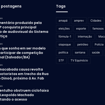
s postagens
Tags
ras
amapá
amprev
Cidades
entário produzido pela
P conquista principal
eleições
esporte
famosos
o de audiovisual do Sistema
stiça
fórmula-1
internação
Mac
ras
oiapoque
petróleo
Polícia
 que sonha em ser modelo
participar de competição
política
santana
saúde
nal (Salvador/BA)
STF
TV Equinócio
ras
inacabada causa revolta
otoristas em trecho da Rua
 Dinoá, próximo à Av. Fab
ras
 entulho obstruem ciclofaixa
. Leopoldo Machado
ultando o acesso