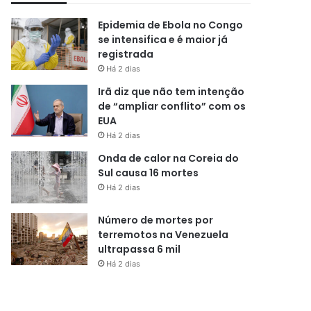
Epidemia de Ebola no Congo
se intensifica e é maior já
registrada
Há 2 dias
Irã diz que não tem intenção
de “ampliar conflito” com os
EUA
Há 2 dias
Onda de calor na Coreia do
Sul causa 16 mortes
Há 2 dias
Número de mortes por
terremotos na Venezuela
ultrapassa 6 mil
Há 2 dias