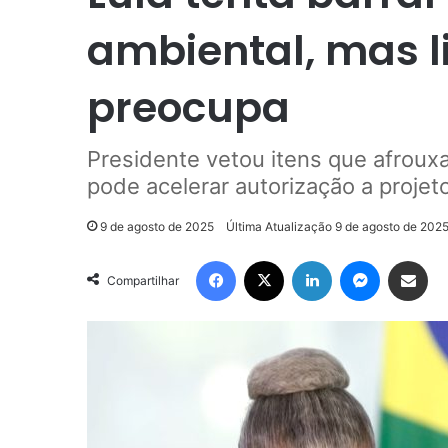
ambiental, mas l
preocupa
Presidente vetou itens que afroux
pode acelerar autorização a projet
9 de agosto de 2025
Última Atualização 9 de agosto de 202
Facebook
X
Linkedin
Messenge
Compartilhar via e-m
Compartilhar