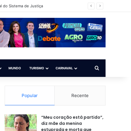
vador/BA)
Procurar por
MUNDO
TURISMO
CARNAVAL
Popular
Recente
“Meu coração está partido”,
diz mãe da menina
estuprada e morta que