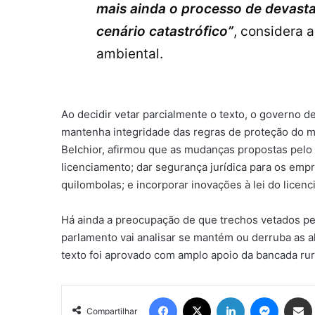
mais ainda o processo de devast
cenário catastrófico”
, considera a
ambiental.
Ao decidir vetar parcialmente o texto, o governo 
mantenha integridade das regras de proteção do me
Belchior, afirmou que as mudanças propostas pelo 
licenciamento; dar segurança jurídica para os emp
quilombolas; e incorporar inovações à lei do licen
Há ainda a preocupação de que trechos vetados p
parlamento vai analisar se mantém ou derruba as al
texto foi aprovado com amplo apoio da bancada rural
Facebook
X
Linkedin
Messen
Comp
Compartilhar