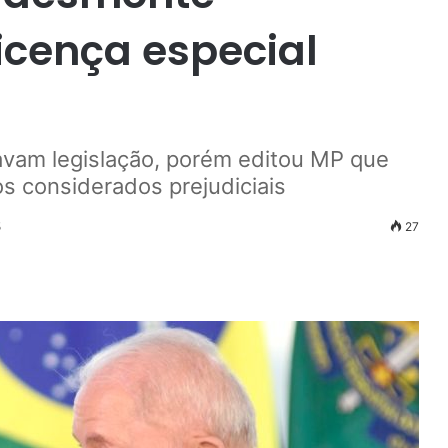
icença especial
avam legislação, porém editou MP que
os considerados prejudiciais
5
27
r
ail