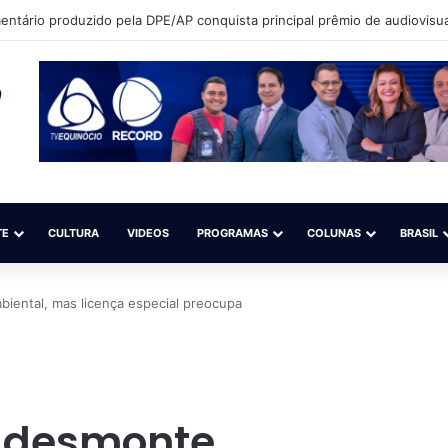
que sonha em ser modelo quer participar de competição nacional (Sal
TE
CULTURA
VIDEOS
PROGRAMAS
COLUNAS
BRASIL
biental, mas licença especial preocupa
r desmonte