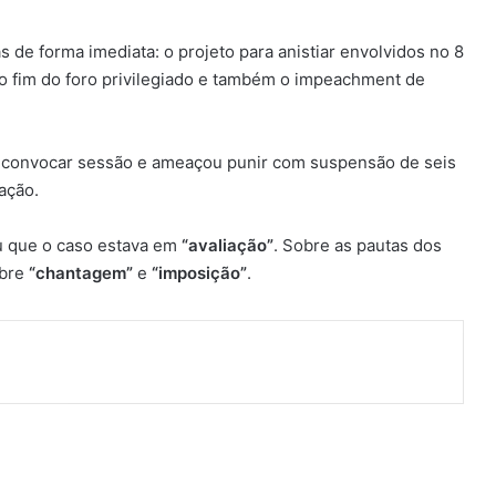
 de forma imediata: o projeto para anistiar envolvidos no 8
do fim do foro privilegiado e também o impeachment de
diu convocar sessão e ameaçou punir com suspensão de seis
ação.
ou que o caso estava em
“avaliação”
. Sobre as pautas dos
obre
“chantagem”
e
“imposição”
.
ger
artilhar via e-mail