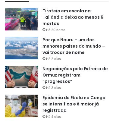
Tiroteio em escola na
Tailândia deixa ao menos 6
mortos
Há 20 horas
Por que Nauru – um dos
menores países do mundo –
vai trocar de nome
Há 2 dias
Negociações pelo Estreito de
Ormuz registram
“progressos”
Há 3 dias
Epidemia de Ebola no Congo
se intensifica e é maior já
registrada
Há 4 dias