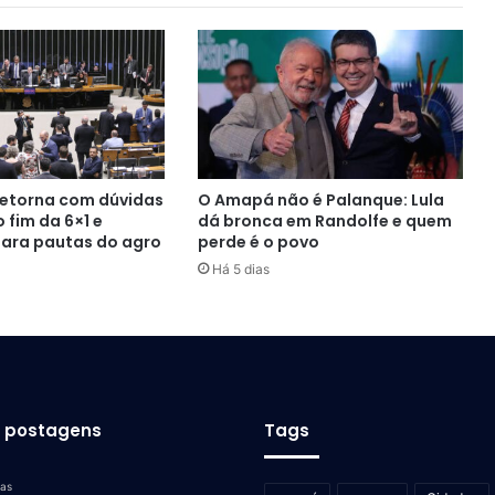
etorna com dúvidas
O Amapá não é Palanque: Lula
 fim da 6×1 e
dá bronca em Randolfe e quem
para pautas do agro
perde é o povo
Há 5 dias
s postagens
Tags
ras