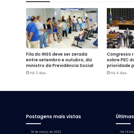
Fila do INSS deve ser zerada
Congresso r
entre setembro e outubro, diz
sobre PEC do
ministro da Previdência Social
prioridade 
Há 3 dias
Há 4 dias
Postagens mais vistas
Última
16 de março de 2023
Há 14 ho