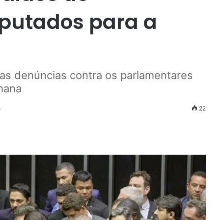
putados para a
as denúncias contra os parlamentares
mana
5
22
r
ail