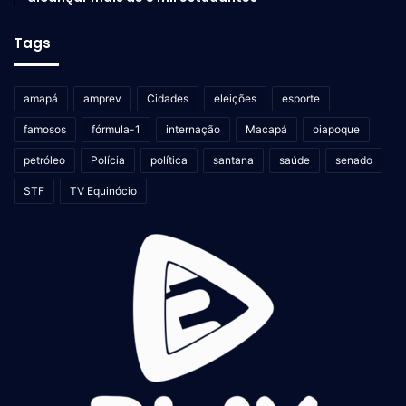
Tags
amapá
amprev
Cidades
eleições
esporte
famosos
fórmula-1
internação
Macapá
oiapoque
petróleo
Polícia
política
santana
saúde
senado
STF
TV Equinócio