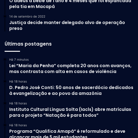
O adeus a bebê de 1 ano e 4 meses que foi espancada
pela tia em Macapá
14 de setembro de 2022
Justiça decide manter delegado alvo de operação
preso
Últimas postagens
Há 7 minutos
Lei “Maria da Penha” completa 20 anos com avanços,
mas contrasta com alta em casos de violência
Há 18 horas
D. Pedro José Conti: 50 anos de sacerdócio dedicados
à evangelização e ao povo da amazônia
Há 18 horas
Instituto Cultural Língua Solta (Iacls) abre matrículas
para o projeto “Natação é para todos”
Há 18 horas
Programa “Qualifica Amapá” é reformulado e deve
alcançar mais de 5 mil estudantes