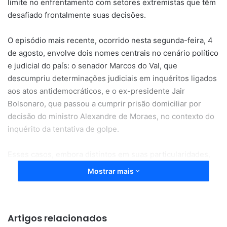
limite no enfrentamento com setores extremistas que têm
desafiado frontalmente suas decisões.
O episódio mais recente, ocorrido nesta segunda-feira, 4
de agosto, envolve dois nomes centrais no cenário político
e judicial do país: o senador Marcos do Val, que
descumpriu determinações judiciais em inquéritos ligados
aos atos antidemocráticos, e o ex-presidente Jair
Bolsonaro, que passou a cumprir prisão domiciliar por
decisão do ministro Alexandre de Moraes, no contexto do
inquérito da tentativa de golpe.
Esses casos, embora distintos em suas particularidades,
reiteram um padrão que já se manifestara de forma intensa
Mostrar mais
em 2023, quando o STF determinou o bloqueio da rede
social X (ex-Twitter) no Brasil, após a plataforma
reiteradamente ignorar ordens judiciais para remover
Artigos relacionados
conteúdos antidemocráticos.