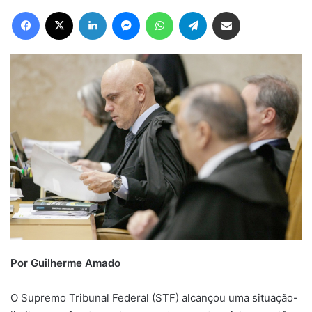
Facebook
X
Linkedin
Messenger
WhatsApp
Telegram
Compartilhar via e-mail
Por Guilherme Amado
O Supremo Tribunal Federal (STF) alcançou uma situação-