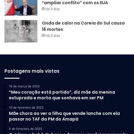
“ampliar conflito” com os EUA
Há 3 dias
Onda de calor na Coreia do Sul causa
16 mortes
Há 3 dias
Postagens mais vistas
16 de março de 2023
“Meu coração está partido”, diz mãe da menina
estuprada e morta que sonhava em ser PM
10 de fevereiro de 2023
Mãe chora ao ver a filha que vende lanche com ela
passar no TAF da PM do Amapá
5 de fevereiro de 2023